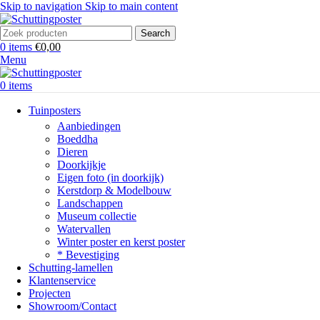
Skip to navigation
Skip to main content
Search
0
items
€
0,00
Menu
0
items
Tuinposters
Aanbiedingen
Boeddha
Dieren
Doorkijkje
Eigen foto (in doorkijk)
Kerstdorp & Modelbouw
Landschappen
Museum collectie
Watervallen
Winter poster en kerst poster
* Bevestiging
Schutting-lamellen
Klantenservice
Projecten
Showroom/Contact