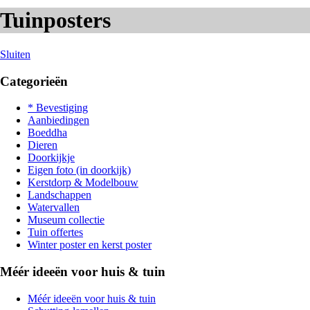
Tuinposters
Sluiten
Categorieën
* Bevestiging
Aanbiedingen
Boeddha
Dieren
Doorkijkje
Eigen foto (in doorkijk)
Kerstdorp & Modelbouw
Landschappen
Watervallen
Museum collectie
Tuin offertes
Winter poster en kerst poster
Méér ideeën voor huis & tuin
Méér ideeën voor huis & tuin