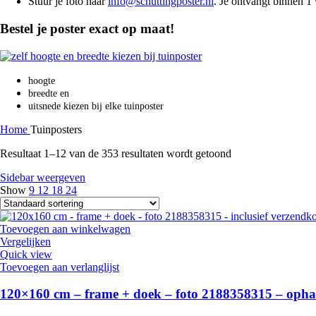
Stuur je foto naar
info@schuttingposter.nl
. Je ontvangt binnen 1
Bestel je poster exact op maat!
hoogte
breedte en
uitsnede kiezen bij elke tuinposter
Home
Tuinposters
Resultaat 1–12 van de 353 resultaten wordt getoond
Sidebar weergeven
Show
9
12
18
24
Toevoegen aan winkelwagen
Vergelijken
Quick view
Toevoegen aan verlanglijst
120×160 cm – frame + doek – foto 2188358315 – opha