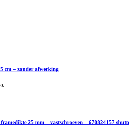
 65 cm – zonder afwerking
90.
 – framedikte 25 mm – vastschroeven – 670824157 shutt