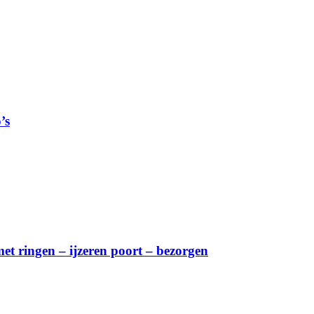
’s
t ringen – ijzeren poort – bezorgen