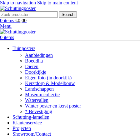
Skip to navigation
Skip to main content
Search
0
items
€
0,00
Menu
0
items
Tuinposters
Aanbiedingen
Boeddha
Dieren
Doorkijkje
Eigen foto (in doorkijk)
Kerstdorp & Modelbouw
Landschappen
Museum collectie
Watervallen
Winter poster en kerst poster
* Bevestiging
Schutting-lamellen
Klantenservice
Projecten
Showroom/Contact