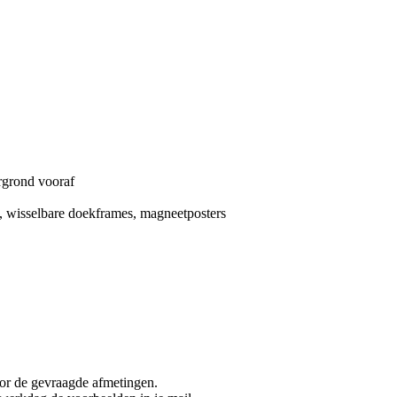
ergrond vooraf
en, wisselbare doekframes, magneetposters
oor de gevraagde afmetingen.