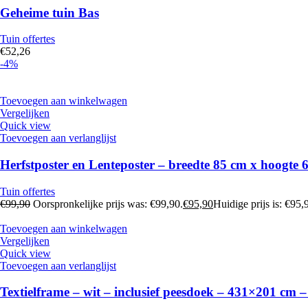
Geheime tuin Bas
Tuin offertes
€
52,26
-4%
Toevoegen aan winkelwagen
Vergelijken
Quick view
Toevoegen aan verlanglijst
Herfstposter en Lenteposter – breedte 85 cm x hoogte
Tuin offertes
€
99,90
Oorspronkelijke prijs was: €99,90.
€
95,90
Huidige prijs is: €95,
Toevoegen aan winkelwagen
Vergelijken
Quick view
Toevoegen aan verlanglijst
Textielframe – wit – inclusief peesdoek – 431×201 cm