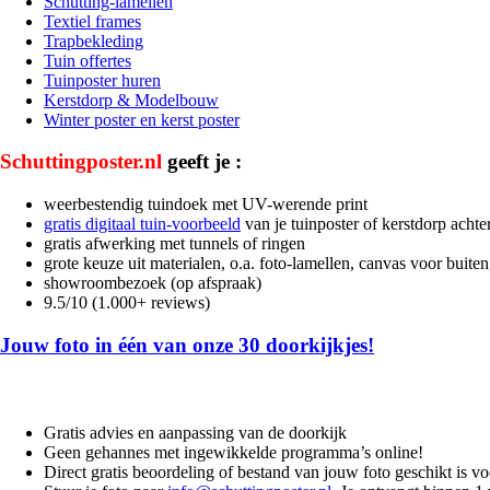
Schutting-lamellen
Textiel frames
Trapbekleding
Tuin offertes
Tuinposter huren
Kerstdorp & Modelbouw
Winter poster en kerst poster
Schuttingposter.nl
geeft je :
weerbestendig tuindoek met UV-werende print
gratis digitaal tuin-voorbeeld
van je tuinposter of kerstdorp acht
gratis afwerking met tunnels of ringen
grote keuze uit materialen, o.a. foto-lamellen, canvas voor buit
showroombezoek (op afspraak)
9.5/10 (1.000+ reviews)
Jouw foto in één van onze 30 doorkijkjes!
Gratis advies en aanpassing van de doorkijk
Geen gehannes met ingewikkelde programma’s online!
Direct gratis beoordeling of bestand van jouw foto geschikt is v