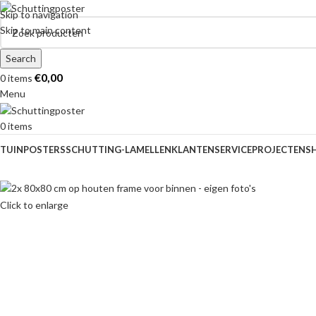
Skip to navigation
Skip to main content
Search
€
0,00
0
items
Menu
0
items
TUINPOSTERS
SCHUTTING-LAMELLEN
KLANTENSERVICE
PROJECTEN
S
Click to enlarge