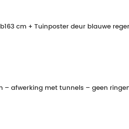
6xb163 cm + Tuinposter deur blauwe reg
cm – afwerking met tunnels – geen ringe