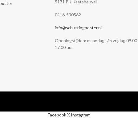
5171 PK Kaatsheuvel
nposter
0416-530562
info@schuttingposter.nl
Openingstijden: maandag t/m vrijdag 09.00
17.00 uur
Facebook
X
Instagram