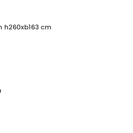
en h260xb163 cm
n