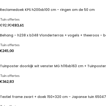
Reclamedoek KPS h200xb100 cm – ringen om de 50 cm
Tuin offertes
€
92,90
€
83,61
Behang – h238 x b348 Vlonderterras + vogels + theeroos – b
Tuin offertes
€
245,00
Tuinposter doorkijk wit venster MG h116xb163 cm + Tuinpost
Tuin offertes
€
362,83
Textiel frame zwart + doek 150×320 cm – Japanse tuin 6504