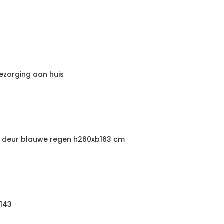
ezorging aan huis
er deur blauwe regen h260xb163 cm
7143