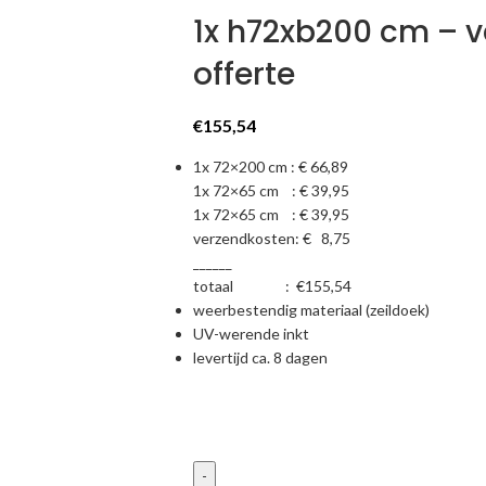
1x h72xb200 cm – 
offerte
€
155,54
1x 72×200 cm : € 66,89
1x 72×65 cm : € 39,95
1x 72×65 cm : € 39,95
verzendkosten: € 8,75
______
totaal : €155,54
weerbestendig materiaal (zeildoek)
UV-werende inkt
levertijd ca. 8 dagen