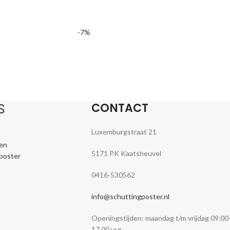
-7%
CONTACT
S
Luxemburgstraat 21
en
5171 PK Kaatsheuvel
nposter
0416-530562
info@schuttingposter.nl
Openingstijden: maandag t/m vrijdag 09.00
17.00 uur