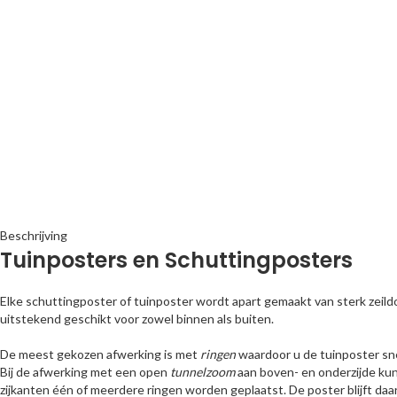
Beschrijving
Tuinposters en Schuttingposters
Elke schuttingposter of tuinposter wordt apart gemaakt van sterk zeild
uitstekend geschikt voor zowel binnen als buiten.
De meest gekozen afwerking is met
ringen
waardoor u de tuinposter sn
Bij de afwerking met een open
tunnelzoom
aan boven- en onderzijde kun
zijkanten één of meerdere ringen worden geplaatst. De poster blijft daard