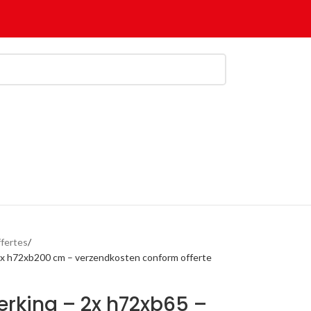
ffertes
1x h72xb200 cm – verzendkosten conform offerte
erking – 2x h72xb65 –