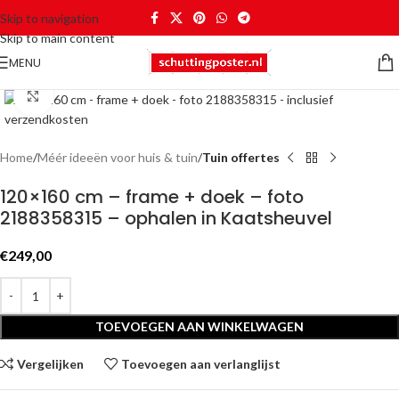
Skip to navigation
Skip to main content
MENU
Click to enlarge
Home
Méér ideeën voor huis & tuin
Tuin offertes
120×160 cm – frame + doek – foto
2188358315 – ophalen in Kaatsheuvel
€
249,00
TOEVOEGEN AAN WINKELWAGEN
Vergelijken
Toevoegen aan verlanglijst