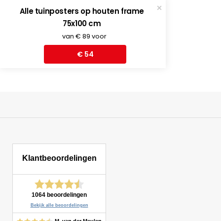
€
276,00
Tuin offertes
Alle tuinposters op houten frame
€
245,00
75x100 cm
van € 89 voor
€ 54