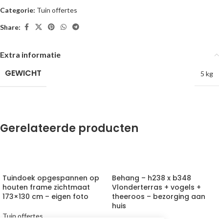
Categorie:
Tuin offertes
Share:
Extra informatie
GEWICHT
5 kg
Gerelateerde producten
TOEVOEGEN AAN
TOEVOEGEN AAN
WINKELWAGEN
WINKELWAGEN
Tuindoek opgespannen op
Behang – h238 x b348
houten frame zichtmaat
Vlonderterras + vogels +
173×130 cm – eigen foto
theeroos – bezorging aan
huis
Tuin offertes