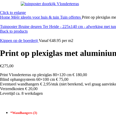
Click to enlarge
Home
Méér ideeën voor huis & tuin
Tuin offertes
Print op plexiglas 
Tuinposter Bruine deuren Ter Heide - 225x140 cm - afwerking met tun
Back to products
Kippen op de boerderij
Vanaf €48.95 per m2
Print op plexiglas met alumini
€
275,00
Print Vlonderterras op plexiglas 80×120 cm € 180,00
Blind ophangsysteem 60×100 cm € 75,00
Eventueel wandhangers € 2,95/stuk (niet berekend, wel graag aanvink
Verzendkosten € 20,00
Levertijd ca. 8 werkdagen
*
Wandhangers (3)