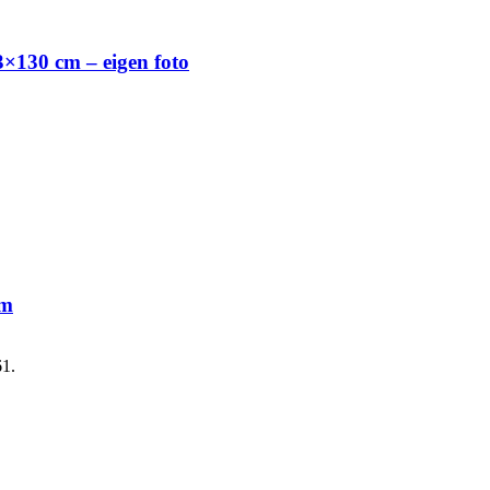
×130 cm – eigen foto
cm
61.