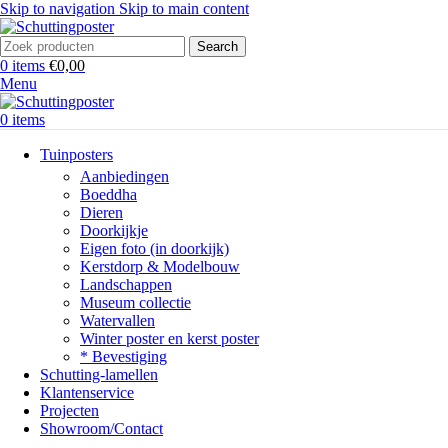
Skip to navigation
Skip to main content
Search
0
items
€
0,00
Menu
0
items
Tuinposters
Aanbiedingen
Boeddha
Dieren
Doorkijkje
Eigen foto (in doorkijk)
Kerstdorp & Modelbouw
Landschappen
Museum collectie
Watervallen
Winter poster en kerst poster
* Bevestiging
Schutting-lamellen
Klantenservice
Projecten
Showroom/Contact