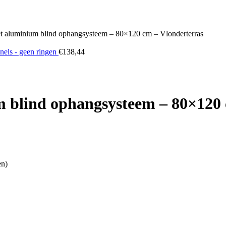
met aluminium blind ophangsysteem – 80×120 cm – Vlonderterras
nels - geen ringen
€
138,44
um blind ophangsysteem – 80×120
en)