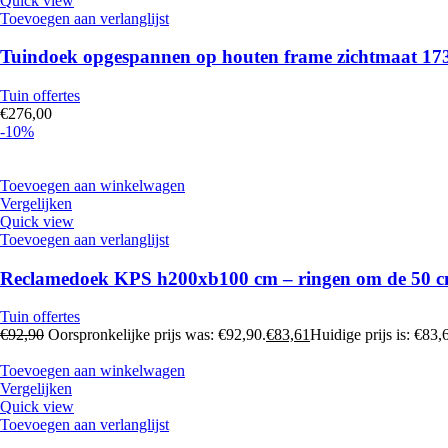
Quick view
Toevoegen aan verlanglijst
Tuindoek opgespannen op houten frame zichtmaat 173
Tuin offertes
€
276,00
-10%
Toevoegen aan winkelwagen
Vergelijken
Quick view
Toevoegen aan verlanglijst
Reclamedoek KPS h200xb100 cm – ringen om de 50 
Tuin offertes
€
92,90
Oorspronkelijke prijs was: €92,90.
€
83,61
Huidige prijs is: €83,
Toevoegen aan winkelwagen
Vergelijken
Quick view
Toevoegen aan verlanglijst