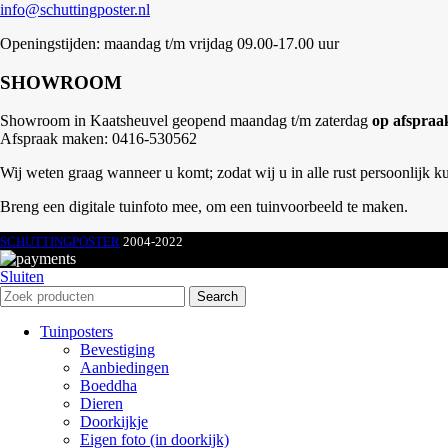
info@schuttingposter.nl
Openingstijden: maandag t/m vrijdag 09.00-17.00 uur
SHOWROOM
Showroom in Kaatsheuvel geopend maandag t/m zaterdag
op afspraa
Afspraak maken: 0416-530562
Wij weten graag wanneer u komt; zodat wij u in alle rust persoonlijk k
Breng een digitale tuinfoto mee, om een tuinvoorbeeld te maken.
SCHUTTINGPOSTER
2004-2022
Sluiten
Search
Tuinposters
Bevestiging
Aanbiedingen
Boeddha
Dieren
Doorkijkje
Eigen foto (in doorkijk)