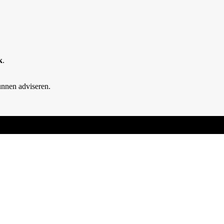
k
.
unnen adviseren.