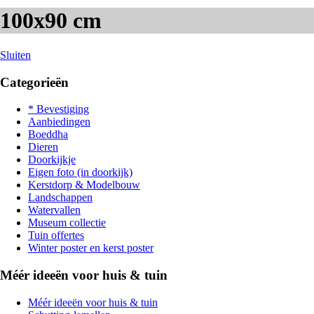
100x90 cm
Sluiten
Categorieën
* Bevestiging
Aanbiedingen
Boeddha
Dieren
Doorkijkje
Eigen foto (in doorkijk)
Kerstdorp & Modelbouw
Landschappen
Watervallen
Museum collectie
Tuin offertes
Winter poster en kerst poster
Méér ideeën voor huis & tuin
Méér ideeën voor huis & tuin