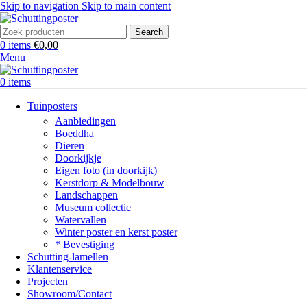
Skip to navigation
Skip to main content
Search
0
items
€
0,00
Menu
0
items
Tuinposters
Aanbiedingen
Boeddha
Dieren
Doorkijkje
Eigen foto (in doorkijk)
Kerstdorp & Modelbouw
Landschappen
Museum collectie
Watervallen
Winter poster en kerst poster
* Bevestiging
Schutting-lamellen
Klantenservice
Projecten
Showroom/Contact