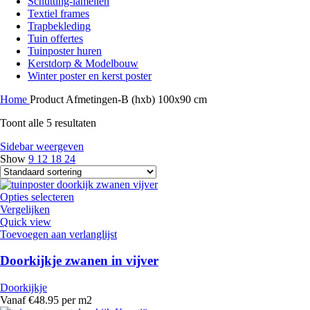
Schutting-lamellen
Textiel frames
Trapbekleding
Tuin offertes
Tuinposter huren
Kerstdorp & Modelbouw
Winter poster en kerst poster
Home
Product Afmetingen-B (hxb)
100x90 cm
Toont alle 5 resultaten
Sidebar weergeven
Show
9
12
18
24
Opties selecteren
Vergelijken
Quick view
Toevoegen aan verlanglijst
Doorkijkje zwanen in vijver
Doorkijkje
Vanaf €48.95 per m2