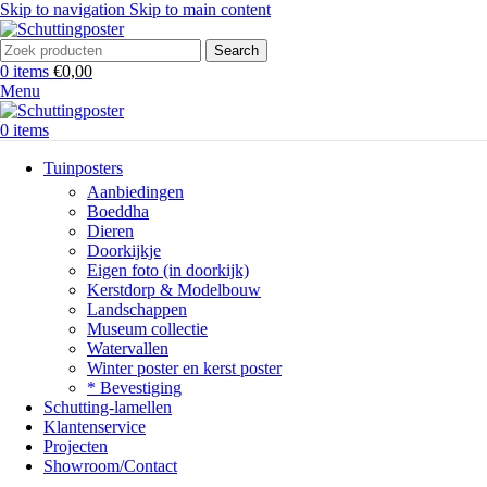
Skip to navigation
Skip to main content
Search
0
items
€
0,00
Menu
0
items
Tuinposters
Aanbiedingen
Boeddha
Dieren
Doorkijkje
Eigen foto (in doorkijk)
Kerstdorp & Modelbouw
Landschappen
Museum collectie
Watervallen
Winter poster en kerst poster
* Bevestiging
Schutting-lamellen
Klantenservice
Projecten
Showroom/Contact