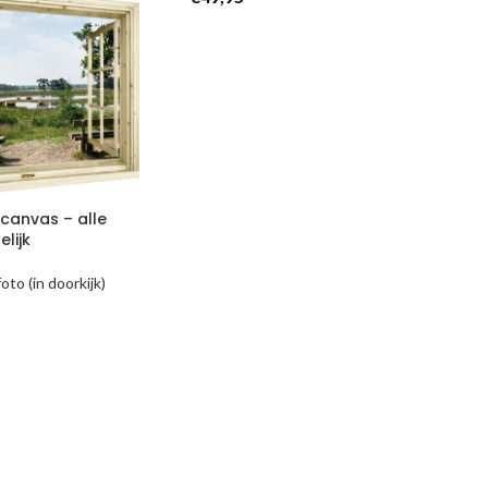
ncanvas – alle
lijk
oto (in doorkijk)