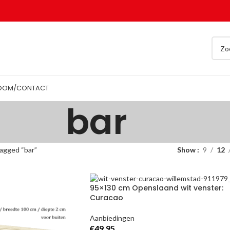
OOM/CONTACT
bar
agged “bar”
Show
9
12
95×130 cm Openslaand wit venster:
Curacao
Aanbiedingen
€
49,95