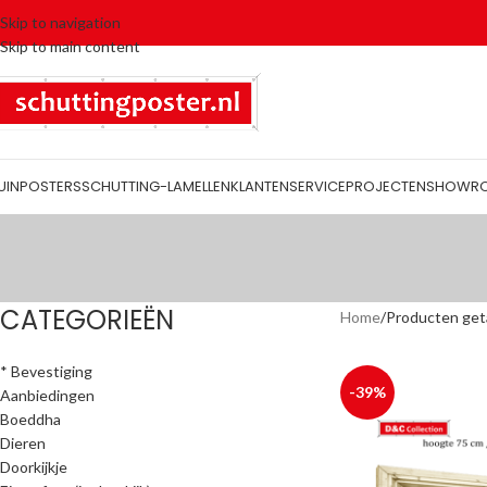
Skip to navigation
Skip to main content
UINPOSTERS
SCHUTTING-LAMELLEN
KLANTENSERVICE
PROJECTEN
SHOWR
CATEGORIEËN
Home
Producten get
* Bevestiging
-39%
Aanbiedingen
Boeddha
Dieren
Doorkijkje