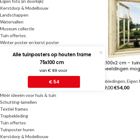
Eigen foto (in doorkijk)
Kerstdorp & Modelbouw
Landschappen
Watervallen
Museum collectie
Tuin offertes
Winter poster en kerst poster
Alle tuinposters op houten frame
Facebook
75x100 cm
75x100x2 cm – tui
MÉÉR IDEEËN VOOR HUIS
afbeeldingen moge
X
van € 89 voor
& TUIN
Aanbiedingen
,
Eigen f
Instagram
€ 54
€
89,00
€
54,00
Méér ideeën voor huis & tuin
Schutting-lamellen
Textiel frames
Trapbekleding
Tuin offertes
Tuinposter huren
Kerstdorp & Modelbouw