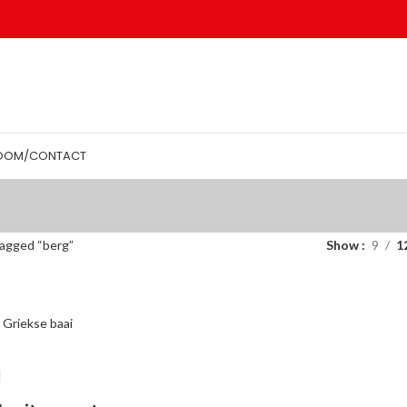
OOM/CONTACT
agged “berg”
Show
9
1