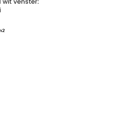
wit venster:
i
 m2