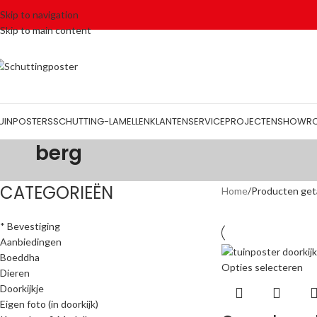
Skip to navigation
Skip to main content
UINPOSTERS
SCHUTTING-LAMELLEN
KLANTENSERVICE
PROJECTEN
SHOWR
berg
CATEGORIEËN
Home
Producten get
* Bevestiging
Aanbiedingen
Boeddha
Opties selecteren
Dieren
Doorkijkje
Eigen foto (in doorkijk)