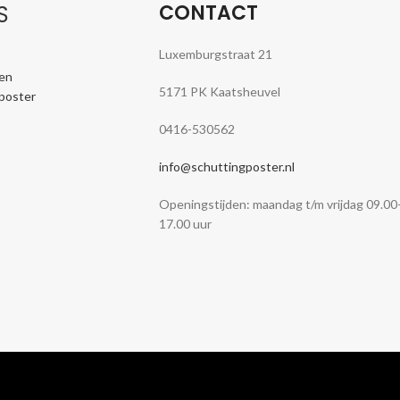
CONTACT
S
Luxemburgstraat 21
en
5171 PK Kaatsheuvel
nposter
0416-530562
info@schuttingposter.nl
Openingstijden: maandag t/m vrijdag 09.00
17.00 uur