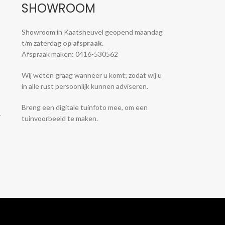
SHOWROOM
Showroom in Kaatsheuvel geopend maandag
t/m zaterdag
op afspraak
.
Afspraak maken: 0416-530562
Wij weten graag wanneer u komt; zodat wij u
in alle rust persoonlijk kunnen adviseren.
Breng een digitale tuinfoto mee, om een
-
tuinvoorbeeld te maken.