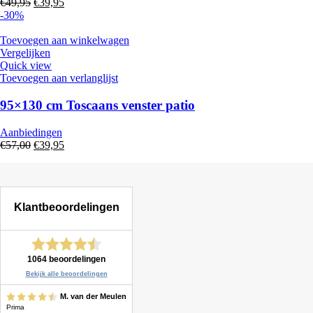
Oorspronkelijke
Huidige
€
49,95
€
39,95
prijs
prijs
-30%
was:
is:
€49,95.
€39,95.
Toevoegen aan winkelwagen
Vergelijken
Quick view
Toevoegen aan verlanglijst
95×130 cm Toscaans venster patio
Aanbiedingen
Oorspronkelijke
Huidige
€
57,00
€
39,95
prijs
prijs
was:
is:
€57,00.
€39,95.