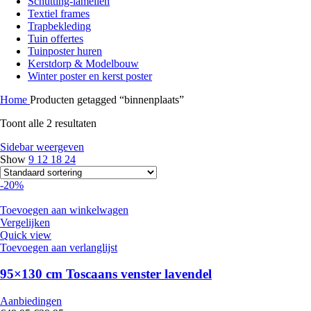
Schutting-lamellen
Textiel frames
Trapbekleding
Tuin offertes
Tuinposter huren
Kerstdorp & Modelbouw
Winter poster en kerst poster
Home
Producten getagged “binnenplaats”
Toont alle 2 resultaten
Sidebar weergeven
Show
9
12
18
24
-20%
Toevoegen aan winkelwagen
Vergelijken
Quick view
Toevoegen aan verlanglijst
95×130 cm Toscaans venster lavendel
Aanbiedingen