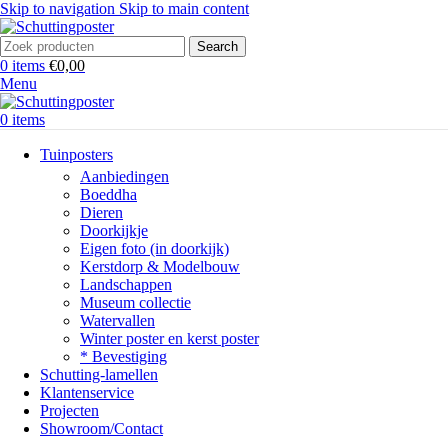
Skip to navigation
Skip to main content
Search
0
items
€
0,00
Menu
0
items
Tuinposters
Aanbiedingen
Boeddha
Dieren
Doorkijkje
Eigen foto (in doorkijk)
Kerstdorp & Modelbouw
Landschappen
Museum collectie
Watervallen
Winter poster en kerst poster
* Bevestiging
Schutting-lamellen
Klantenservice
Projecten
Showroom/Contact