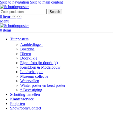
Skip to navigation
Skip to main content
Search
0
items
€
0,00
Menu
0
items
Tuinposters
Aanbiedingen
Boeddha
Dieren
Doorkijkje
Eigen foto (in doorkijk)
Kerstdorp & Modelbouw
Landschappen
Museum collectie
Watervallen
Winter poster en kerst poster
* Bevestiging
Schutting-lamellen
Klantenservice
Projecten
Showroom/Contact