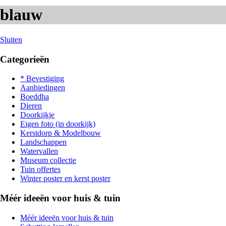
blauw
Sluiten
Categorieën
* Bevestiging
Aanbiedingen
Boeddha
Dieren
Doorkijkje
Eigen foto (in doorkijk)
Kerstdorp & Modelbouw
Landschappen
Watervallen
Museum collectie
Tuin offertes
Winter poster en kerst poster
Méér ideeën voor huis & tuin
Méér ideeën voor huis & tuin