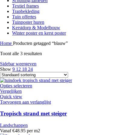
Schutting-lamellen
Textiel frames
Trapbekleding
Tuin offertes
Tuinposter huren
Kerstdorp & Modelbouw
Winter poster en kerst poster
Home
Producten getagged “blauw”
Toont alle 3 resultaten
Sidebar weergeven
Show
9
12
18
24
Opties selecteren
Vergelijken
Quick view
Toevoegen aan verlanglijst
Tropisch strand met steiger
Landschappen
Vanaf €48.95 per m2