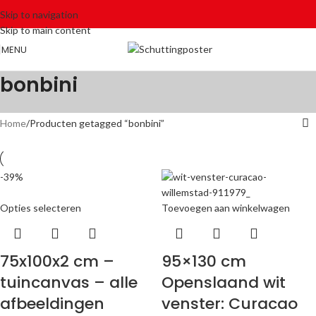
Skip to navigation
Skip to main content
MENU
bonbini
Home
Producten getagged “bonbini”
-39%
Opties selecteren
Toevoegen aan winkelwagen
75x100x2 cm –
95×130 cm
tuincanvas – alle
Openslaand wit
afbeeldingen
venster: Curacao