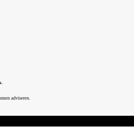
k
.
unnen adviseren.