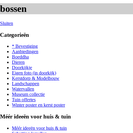
bossen
Sluiten
Categorieën
* Bevestiging
Aanbiedingen
Boeddha
Dieren
Doorkijkje
Eigen foto (in doorkijk)
Kerstdorp & Modelbouw
Landschappen
Watervallen
Museum collectie
Tuin offertes
Winter poster en kerst poster
Méér ideeën voor huis & tuin
Méér ideeën voor huis & tuin