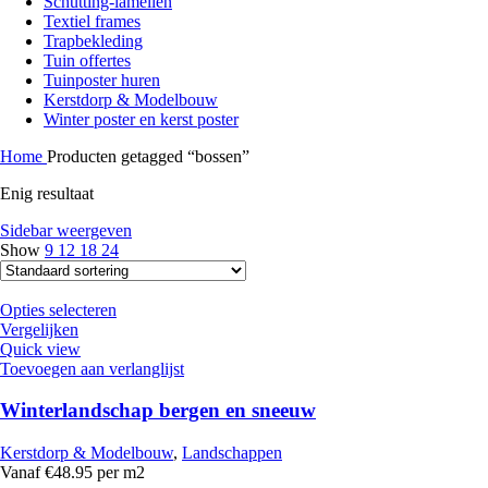
Schutting-lamellen
Textiel frames
Trapbekleding
Tuin offertes
Tuinposter huren
Kerstdorp & Modelbouw
Winter poster en kerst poster
Home
Producten getagged “bossen”
Enig resultaat
Sidebar weergeven
Show
9
12
18
24
Opties selecteren
Vergelijken
Quick view
Toevoegen aan verlanglijst
Winterlandschap bergen en sneeuw
Kerstdorp & Modelbouw
,
Landschappen
Vanaf €48.95 per m2