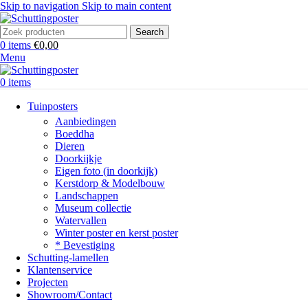
Skip to navigation
Skip to main content
Search
0
items
€
0,00
Menu
0
items
Tuinposters
Aanbiedingen
Boeddha
Dieren
Doorkijkje
Eigen foto (in doorkijk)
Kerstdorp & Modelbouw
Landschappen
Museum collectie
Watervallen
Winter poster en kerst poster
* Bevestiging
Schutting-lamellen
Klantenservice
Projecten
Showroom/Contact