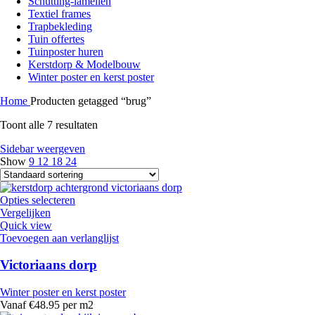
Schutting-lamellen
Textiel frames
Trapbekleding
Tuin offertes
Tuinposter huren
Kerstdorp & Modelbouw
Winter poster en kerst poster
Home
Producten getagged “brug”
Toont alle 7 resultaten
Sidebar weergeven
Show
9
12
18
24
Opties selecteren
Vergelijken
Quick view
Toevoegen aan verlanglijst
Victoriaans dorp
Winter poster en kerst poster
Vanaf €48.95 per m2