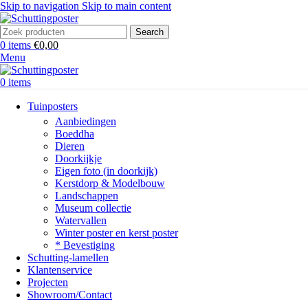
Skip to navigation
Skip to main content
Search
0
items
€
0,00
Menu
0
items
Tuinposters
Aanbiedingen
Boeddha
Dieren
Doorkijkje
Eigen foto (in doorkijk)
Kerstdorp & Modelbouw
Landschappen
Museum collectie
Watervallen
Winter poster en kerst poster
* Bevestiging
Schutting-lamellen
Klantenservice
Projecten
Showroom/Contact