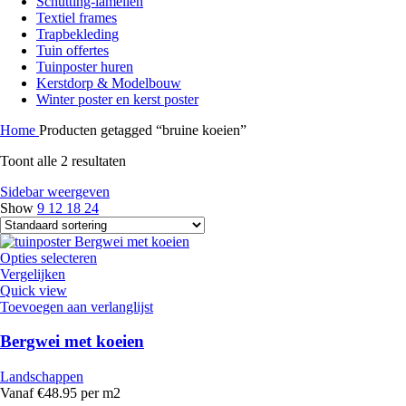
Schutting-lamellen
Textiel frames
Trapbekleding
Tuin offertes
Tuinposter huren
Kerstdorp & Modelbouw
Winter poster en kerst poster
Home
Producten getagged “bruine koeien”
Toont alle 2 resultaten
Sidebar weergeven
Show
9
12
18
24
Opties selecteren
Vergelijken
Quick view
Toevoegen aan verlanglijst
Bergwei met koeien
Landschappen
Vanaf €48.95 per m2