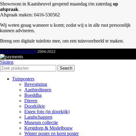
Showroom in Kaatsheuvel geopend maandag t/m zaterdag
op
afspraak
.
Afspraak maken: 0416-530562
Wij weten graag wanneer u komt; zodat wij u in alle rust persoonlijk
kunnen adviseren.
Breng een digitale tuinfoto mee, om een tuinvoorbeeld te maken.
SCHUTTINGPOSTER
2004-2022
Sluiten
Search
Tuinposters
Bevestiging
Aanbiedingen
Boeddha
Dieren
Doorkijkje
Eigen foto (in doorkijk)
Landschappen
Museum collectie
Kerstdorp & Modelbouw
Winter poster en kerst poster