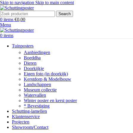
Skip to navigation
Skip to main content
Search
0
items
€
0,00
Menu
0
items
Tuinposters
Aanbiedingen
Boeddha
Dieren
Doorkijkje
Eigen foto (in doorkijk)
Kerstdorp & Modelbouw
Landschappen
Museum collectie
Watervallen
Winter poster en kerst poster
* Bevestiging
Schutting-lamellen
Klantenservice
Projecten
Showroom/Contact