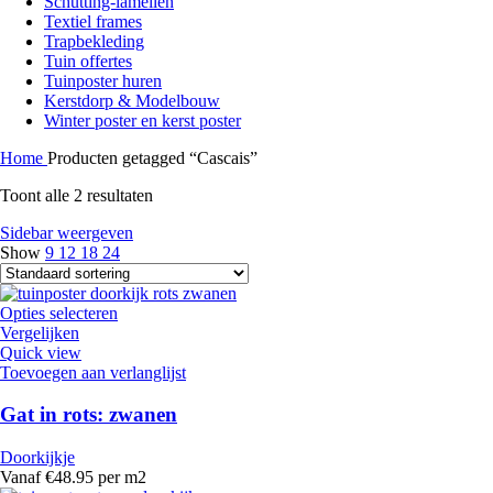
Schutting-lamellen
Textiel frames
Trapbekleding
Tuin offertes
Tuinposter huren
Kerstdorp & Modelbouw
Winter poster en kerst poster
Home
Producten getagged “Cascais”
Toont alle 2 resultaten
Sidebar weergeven
Show
9
12
18
24
Opties selecteren
Vergelijken
Quick view
Toevoegen aan verlanglijst
Gat in rots: zwanen
Doorkijkje
Vanaf €48.95 per m2