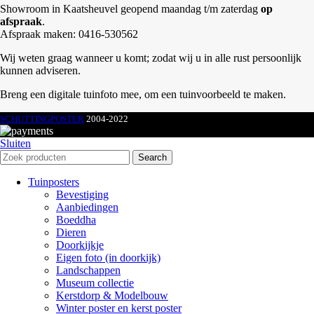
Showroom in Kaatsheuvel geopend maandag t/m zaterdag
op
afspraak
.
Afspraak maken: 0416-530562
Wij weten graag wanneer u komt; zodat wij u in alle rust persoonlijk
kunnen adviseren.
Breng een digitale tuinfoto mee, om een tuinvoorbeeld te maken.
SCHUTTINGPOSTER
2004-2022
Sluiten
Search
Tuinposters
Bevestiging
Aanbiedingen
Boeddha
Dieren
Doorkijkje
Eigen foto (in doorkijk)
Landschappen
Museum collectie
Kerstdorp & Modelbouw
Winter poster en kerst poster