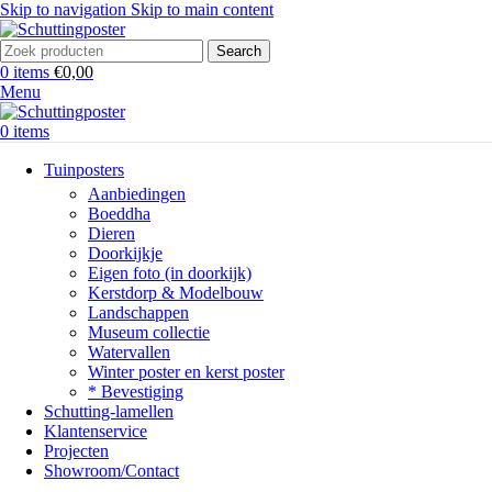
Skip to navigation
Skip to main content
Search
0
items
€
0,00
Menu
0
items
Tuinposters
Aanbiedingen
Boeddha
Dieren
Doorkijkje
Eigen foto (in doorkijk)
Kerstdorp & Modelbouw
Landschappen
Museum collectie
Watervallen
Winter poster en kerst poster
* Bevestiging
Schutting-lamellen
Klantenservice
Projecten
Showroom/Contact