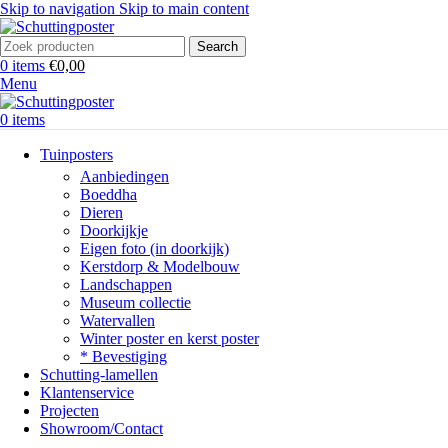
Skip to navigation
Skip to main content
Search
0
items
€
0,00
Menu
0
items
Tuinposters
Aanbiedingen
Boeddha
Dieren
Doorkijkje
Eigen foto (in doorkijk)
Kerstdorp & Modelbouw
Landschappen
Museum collectie
Watervallen
Winter poster en kerst poster
* Bevestiging
Schutting-lamellen
Klantenservice
Projecten
Showroom/Contact