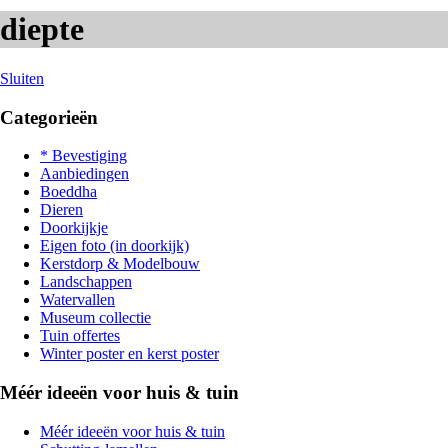
diepte
Sluiten
Categorieën
* Bevestiging
Aanbiedingen
Boeddha
Dieren
Doorkijkje
Eigen foto (in doorkijk)
Kerstdorp & Modelbouw
Landschappen
Watervallen
Museum collectie
Tuin offertes
Winter poster en kerst poster
Méér ideeën voor huis & tuin
Méér ideeën voor huis & tuin