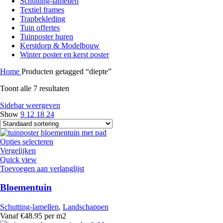
Schutting-lamellen
Textiel frames
Trapbekleding
Tuin offertes
Tuinposter huren
Kerstdorp & Modelbouw
Winter poster en kerst poster
Home
Producten getagged “diepte”
Toont alle 7 resultaten
Sidebar weergeven
Show
9
12
18
24
Opties selecteren
Vergelijken
Quick view
Toevoegen aan verlanglijst
Bloementuin
Schutting-lamellen
,
Landschappen
Vanaf €48.95 per m2