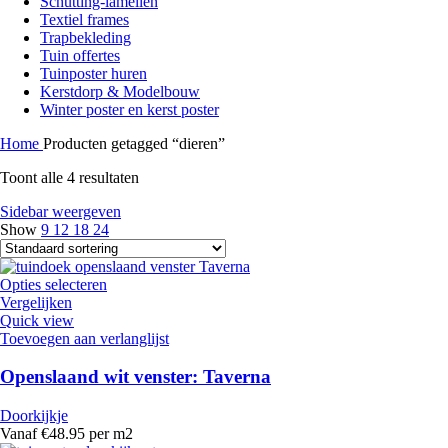
Schutting-lamellen
Textiel frames
Trapbekleding
Tuin offertes
Tuinposter huren
Kerstdorp & Modelbouw
Winter poster en kerst poster
Home
Producten getagged “dieren”
Toont alle 4 resultaten
Sidebar weergeven
Show
9
12
18
24
Opties selecteren
Vergelijken
Quick view
Toevoegen aan verlanglijst
Openslaand wit venster: Taverna
Doorkijkje
Vanaf €48.95 per m2