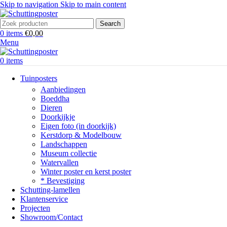
Skip to navigation
Skip to main content
Search
0
items
€
0,00
Menu
0
items
Tuinposters
Aanbiedingen
Boeddha
Dieren
Doorkijkje
Eigen foto (in doorkijk)
Kerstdorp & Modelbouw
Landschappen
Museum collectie
Watervallen
Winter poster en kerst poster
* Bevestiging
Schutting-lamellen
Klantenservice
Projecten
Showroom/Contact