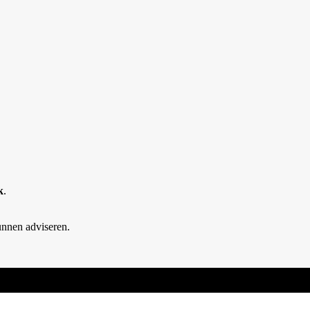
k
.
unnen adviseren.