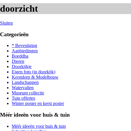
doorzicht
Sluiten
Categorieën
* Bevestiging
Aanbiedingen
Boeddha
Dieren
Doorkijkje
Eigen foto (in doorkijk)
Kerstdorp & Modelbouw
Landschappen
Watervallen
Museum collectie
Tuin offertes
Winter poster en kerst poster
Méér ideeën voor huis & tuin
Méér ideeën voor huis & tuin