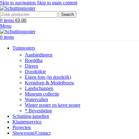
Skip to navigation
Skip to main content
Search
0
items
€
0,00
Menu
0
items
Tuinposters
Aanbiedingen
Boeddha
Dieren
Doorkijkje
Eigen foto (in doorkijk)
Kerstdorp & Modelbouw
Landschappen
Museum collectie
Watervallen
Winter poster en kerst poster
* Bevestiging
Schutting-lamellen
Klantenservice
Projecten
Showroom/Contact