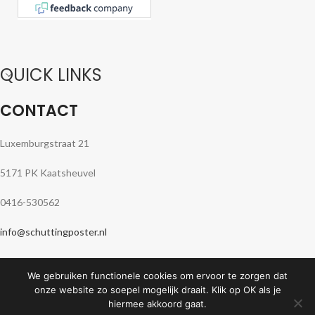
QUICK LINKS
CONTACT
Luxemburgstraat 21
5171 PK Kaatsheuvel
0416-530562
info@schuttingposter.nl
Openingstijden: maandag t/m vrijdag 09.00-17.00 uur
We gebruiken functionele cookies om ervoor te zorgen dat
onze website zo soepel mogelijk draait. Klik op OK als je
SHOWROOM
hiermee akkoord gaat.