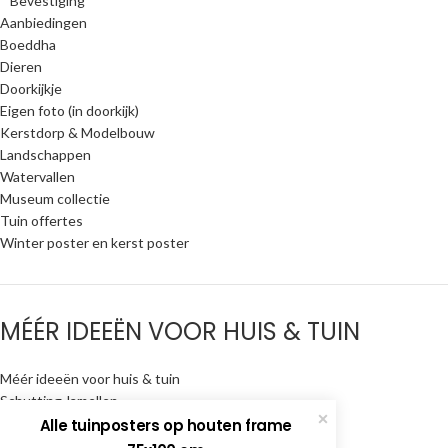
* Bevestiging
Aanbiedingen
Boeddha
Dieren
Doorkijkje
Eigen foto (in doorkijk)
Kerstdorp & Modelbouw
Landschappen
Watervallen
Museum collectie
Tuin offertes
Winter poster en kerst poster
MÉÉR IDEEËN VOOR HUIS & TUIN
Méér ideeën voor huis & tuin
Schutting-lamellen
Textiel frames
Alle tuinposters op houten frame
Trapbekleding