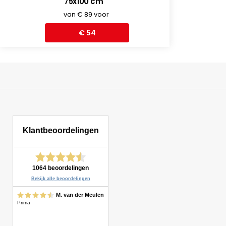
75x100 cm
Tuin offertes
van € 89 voor
Tuinposter huren
Kerstdorp & Modelbouw
€ 54
Winter poster en kerst poster