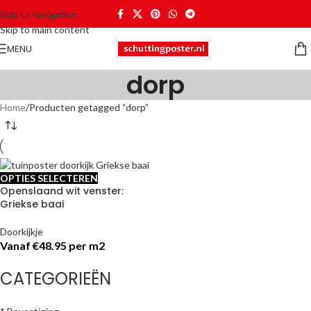
Skip to navigation
Skip to main content
MENU
dorp
Home
Producten getagged “dorp”
OPTIES SELECTEREN
Openslaand wit venster:
Griekse baai
Doorkijkje
Vanaf €48.95 per m2
CATEGORIEËN