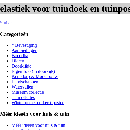
elastiek voor tuindoek en tuinpo
Sluiten
Categorieën
* Bevestiging
Aanbiedingen
Boeddha
Dieren
Doorkijkje
Eigen foto (in doorkijk)
Kerstdorp & Modelbouw
Landschappen
Watervallen
Museum collectie
Tuin offertes
Winter poster en kerst poster
Méér ideeën voor huis & tuin
Méér ideeën voor huis & tuin