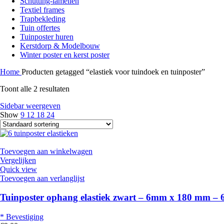
Schutting-lamellen
Textiel frames
Trapbekleding
Tuin offertes
Tuinposter huren
Kerstdorp & Modelbouw
Winter poster en kerst poster
Home
Producten getagged “elastiek voor tuindoek en tuinposter”
Toont alle 2 resultaten
Sidebar weergeven
Show
9
12
18
24
Toevoegen aan winkelwagen
Vergelijken
Quick view
Toevoegen aan verlanglijst
Tuinposter ophang elastiek zwart – 6mm x 180 mm – 6
* Bevestiging