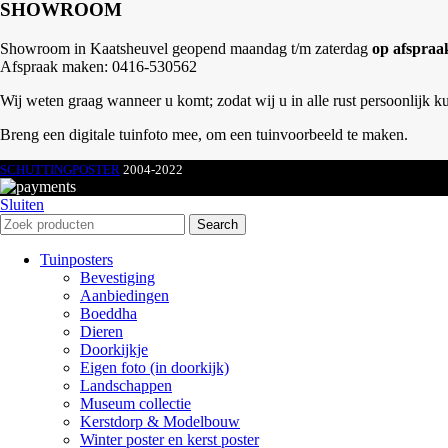
SHOWROOM
Showroom in Kaatsheuvel geopend maandag t/m zaterdag
op afspraa
Afspraak maken: 0416-530562
Wij weten graag wanneer u komt; zodat wij u in alle rust persoonlijk k
Breng een digitale tuinfoto mee, om een tuinvoorbeeld te maken.
SCHUTTINGPOSTER
2004-2022
Sluiten
Search
Tuinposters
Bevestiging
Aanbiedingen
Boeddha
Dieren
Doorkijkje
Eigen foto (in doorkijk)
Landschappen
Museum collectie
Kerstdorp & Modelbouw
Winter poster en kerst poster