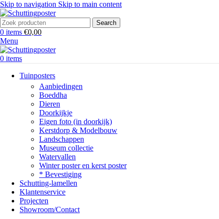
Skip to navigation
Skip to main content
Search
0
items
€
0,00
Menu
0
items
Tuinposters
Aanbiedingen
Boeddha
Dieren
Doorkijkje
Eigen foto (in doorkijk)
Kerstdorp & Modelbouw
Landschappen
Museum collectie
Watervallen
Winter poster en kerst poster
* Bevestiging
Schutting-lamellen
Klantenservice
Projecten
Showroom/Contact