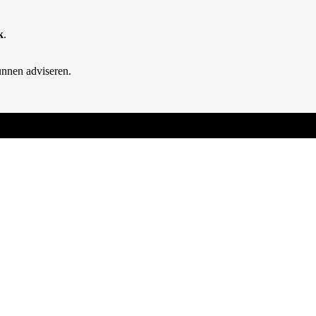
k
.
unnen adviseren.