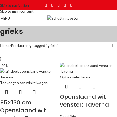
Skip to navigation
Skip to main content
MENU
grieks
Home
Producten getagged “grieks”
-20%
Opties selecteren
Toevoegen aan winkelwagen
Openslaand wit
95×130 cm
venster: Taverna
Openslaand wit
Doorkijkje