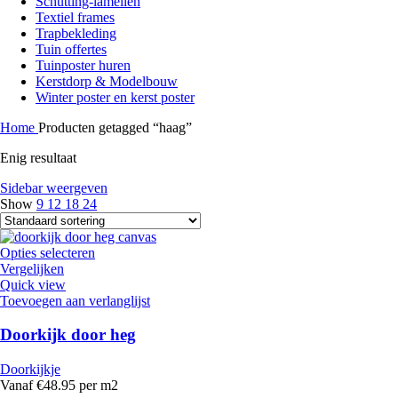
Schutting-lamellen
Textiel frames
Trapbekleding
Tuin offertes
Tuinposter huren
Kerstdorp & Modelbouw
Winter poster en kerst poster
Home
Producten getagged “haag”
Enig resultaat
Sidebar weergeven
Show
9
12
18
24
Opties selecteren
Vergelijken
Quick view
Toevoegen aan verlanglijst
Doorkijk door heg
Doorkijkje
Vanaf €48.95 per m2