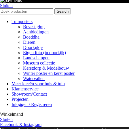
Sluiten
Search
Tuinposters
Bevestiging
Aanbiedingen
Boeddha
Dieren
Doorkijkje
Eigen foto (in doorkijk)
Landschappen
Museum collectie
Kerstdorp & Modelbouw
Winter poster en kerst poster
Watervallen
Meer ideeën voor huis & tuin
Klantenservice
Showroom/Contact
Projecten
Inloggen / Registreren
Winkelmand
Sluiten
Facebook
X
Instagram