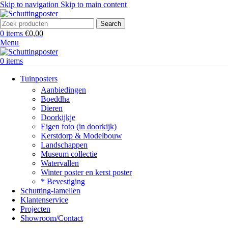
Skip to navigation
Skip to main content
Search
0
items
€
0,00
Menu
0
items
Tuinposters
Aanbiedingen
Boeddha
Dieren
Doorkijkje
Eigen foto (in doorkijk)
Kerstdorp & Modelbouw
Landschappen
Museum collectie
Watervallen
Winter poster en kerst poster
* Bevestiging
Schutting-lamellen
Klantenservice
Projecten
Showroom/Contact