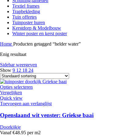
Schutting-lamellen
Textiel frames
Trapbekleding
Tuin offertes
Tuinposter huren
Kerstdorp & Modelbouw
Winter poster en kerst poster
Home
Producten getagged “helder water”
Enig resultaat
Sidebar weergeven
Show
9
12
18
24
Opties selecteren
Vergelijken
Quick view
Toevoegen aan verlanglijst
Openslaand wit venster: Griekse baai
Doorkijkje
Vanaf €48.95 per m2