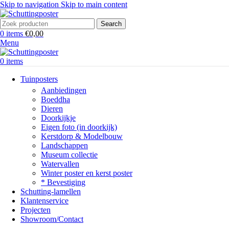
Skip to navigation
Skip to main content
Search
0
items
€
0,00
Menu
0
items
Tuinposters
Aanbiedingen
Boeddha
Dieren
Doorkijkje
Eigen foto (in doorkijk)
Kerstdorp & Modelbouw
Landschappen
Museum collectie
Watervallen
Winter poster en kerst poster
* Bevestiging
Schutting-lamellen
Klantenservice
Projecten
Showroom/Contact