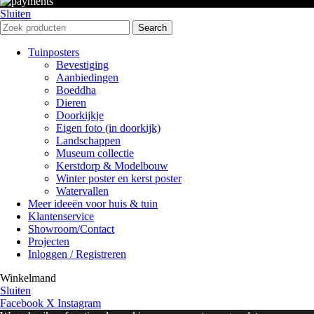
Sluiten
Search
Tuinposters
Bevestiging
Aanbiedingen
Boeddha
Dieren
Doorkijkje
Eigen foto (in doorkijk)
Landschappen
Museum collectie
Kerstdorp & Modelbouw
Winter poster en kerst poster
Watervallen
Meer ideeën voor huis & tuin
Klantenservice
Showroom/Contact
Projecten
Inloggen / Registreren
Winkelmand
Sluiten
Facebook
X
Instagram