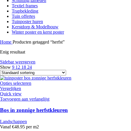
Schutting-lamellen
Textiel frames
Trapbekleding
Tuin offertes
Tuinposter huren
Kerstdorp & Modelbouw
Winter poster en kerst poster
Home
Producten getagged “herfst”
Enig resultaat
Sidebar weergeven
Show
9
12
18
24
Opties selecteren
Vergelijken
Quick view
Toevoegen aan verlanglijst
Bos in zonnige herfstkleuren
Landschappen
Vanaf €48.95 per m2