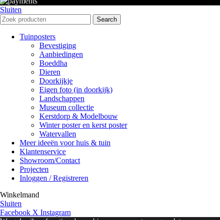
Sluiten
Search
Tuinposters
Bevestiging
Aanbiedingen
Boeddha
Dieren
Doorkijkje
Eigen foto (in doorkijk)
Landschappen
Museum collectie
Kerstdorp & Modelbouw
Winter poster en kerst poster
Watervallen
Meer ideeën voor huis & tuin
Klantenservice
Showroom/Contact
Projecten
Inloggen / Registreren
Winkelmand
Sluiten
Facebook
X
Instagram