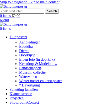
Skip to navigation
Skip to main content
Search
0
items
€
0,00
Menu
0
items
Tuinposters
Aanbiedingen
Boeddha
Dieren
Doorkijkje
Eigen foto (in doorkijk)
Kerstdorp & Modelbouw
Landschappen
Museum collectie
Watervallen
Winter poster en kerst poster
* Bevestiging
Schutting-lamellen
Klantenservice
Projecten
Showroom/Contact