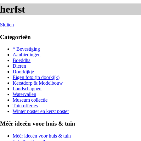
herfst
Sluiten
Categorieën
* Bevestiging
Aanbiedingen
Boeddha
Dieren
Doorkijkje
Eigen foto (in doorkijk)
Kerstdorp & Modelbouw
Landschappen
Watervallen
Museum collectie
Tuin offertes
Winter poster en kerst poster
Méér ideeën voor huis & tuin
Méér ideeën voor huis & tuin