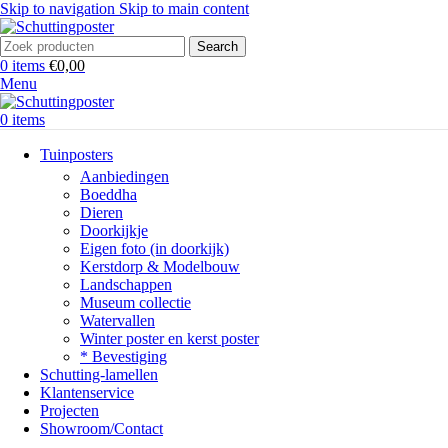
Skip to navigation
Skip to main content
Search
0
items
€
0,00
Menu
0
items
Tuinposters
Aanbiedingen
Boeddha
Dieren
Doorkijkje
Eigen foto (in doorkijk)
Kerstdorp & Modelbouw
Landschappen
Museum collectie
Watervallen
Winter poster en kerst poster
* Bevestiging
Schutting-lamellen
Klantenservice
Projecten
Showroom/Contact