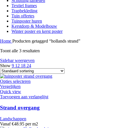
Schutting-lamellen
Textiel frames
Trapbekleding
Tuin offertes
Tuinposter huren
Kerstdorp & Modelbouw
Winter poster en kerst poster
Home
Producten getagged “hollands strand”
Toont alle 3 resultaten
Sidebar weergeven
Show
9
12
18
24
Opties selecteren
Vergelijken
Quick view
Toevoegen aan verlanglijst
Strand overgang
Landschappen
Vanaf €48.95 per m2