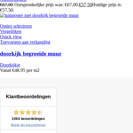
€
67,00
Oorspronkelijke prijs was: €67,00.
€
57,50
Huidige prijs is:
€57,50.
Opties selecteren
Vergelijken
Quick view
Toevoegen aan verlanglijst
doorkijk begroeide muur
Doorkijkje
Vanaf €48.95 per m2