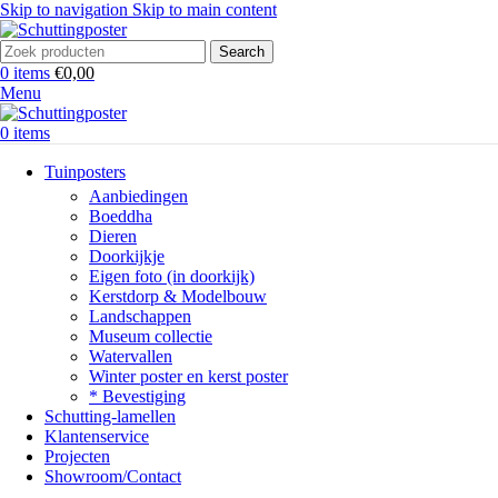
Skip to navigation
Skip to main content
Search
0
items
€
0,00
Menu
0
items
Tuinposters
Aanbiedingen
Boeddha
Dieren
Doorkijkje
Eigen foto (in doorkijk)
Kerstdorp & Modelbouw
Landschappen
Museum collectie
Watervallen
Winter poster en kerst poster
* Bevestiging
Schutting-lamellen
Klantenservice
Projecten
Showroom/Contact