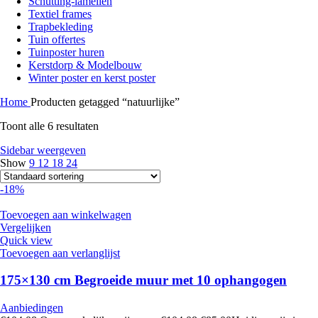
Schutting-lamellen
Textiel frames
Trapbekleding
Tuin offertes
Tuinposter huren
Kerstdorp & Modelbouw
Winter poster en kerst poster
Home
Producten getagged “natuurlijke”
Toont alle 6 resultaten
Sidebar weergeven
Show
9
12
18
24
-18%
Toevoegen aan winkelwagen
Vergelijken
Quick view
Toevoegen aan verlanglijst
175×130 cm Begroeide muur met 10 ophangogen
Aanbiedingen