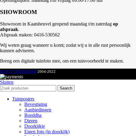
Openingstijden: maandag t/m vrijdag 09.00-17.00 uur
SHOWROOM
Showroom in Kaatsheuvel geopend maandag t/m zaterdag
op
afspraak
.
Afspraak maken: 0416-530562
Wij weten graag wanneer u komt; zodat wij u in alle rust persoonlijk
kunnen adviseren.
Breng een digitale tuinfoto mee, om een tuinvoorbeeld te maken.
SCHUTTINGPOSTER
2004-2022
Sluiten
Search
Tuinposters
Bevestiging
Aanbiedingen
Boeddha
Dieren
Doorkijkje
Eigen foto (in doorkijk)