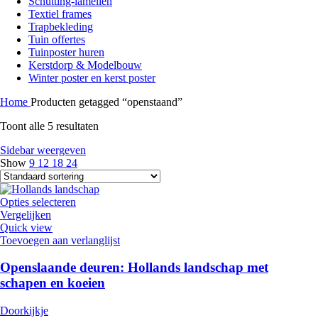
Schutting-lamellen
Textiel frames
Trapbekleding
Tuin offertes
Tuinposter huren
Kerstdorp & Modelbouw
Winter poster en kerst poster
Home
Producten getagged “openstaand”
Toont alle 5 resultaten
Sidebar weergeven
Show
9
12
18
24
Opties selecteren
Vergelijken
Quick view
Toevoegen aan verlanglijst
Openslaande deuren: Hollands landschap met
schapen en koeien
Doorkijkje