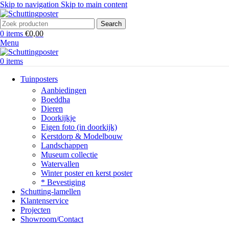
Skip to navigation
Skip to main content
Search
0
items
€
0,00
Menu
0
items
Tuinposters
Aanbiedingen
Boeddha
Dieren
Doorkijkje
Eigen foto (in doorkijk)
Kerstdorp & Modelbouw
Landschappen
Museum collectie
Watervallen
Winter poster en kerst poster
* Bevestiging
Schutting-lamellen
Klantenservice
Projecten
Showroom/Contact