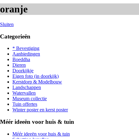
oranje
Sluiten
Categorieën
* Bevestiging
Aanbiedingen
Boeddha
Dieren
Doorkijkje
Eigen foto (in doorkijk)
Kerstdorp & Modelbouw
Landschappen
Watervallen
Museum collectie
Tuin offertes
Winter poster en kerst poster
Méér ideeën voor huis & tuin
Méér ideeën voor huis & tuin