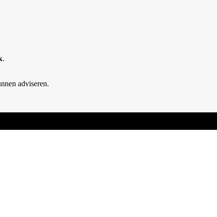
k
.
unnen adviseren.