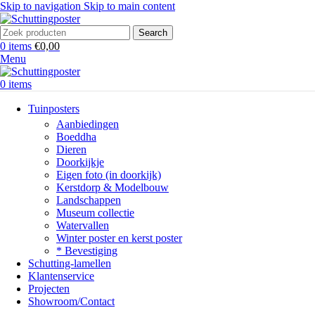
Skip to navigation
Skip to main content
Search
0
items
€
0,00
Menu
0
items
Tuinposters
Aanbiedingen
Boeddha
Dieren
Doorkijkje
Eigen foto (in doorkijk)
Kerstdorp & Modelbouw
Landschappen
Museum collectie
Watervallen
Winter poster en kerst poster
* Bevestiging
Schutting-lamellen
Klantenservice
Projecten
Showroom/Contact