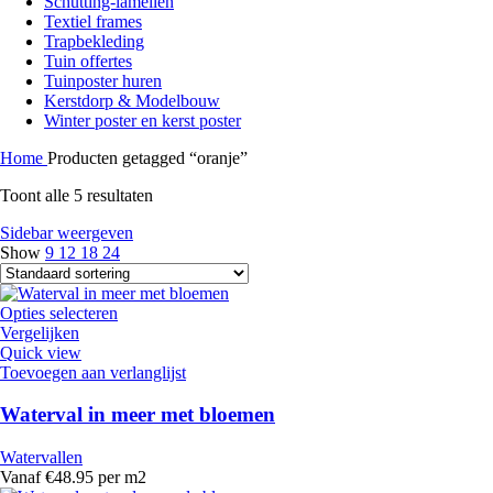
Schutting-lamellen
Textiel frames
Trapbekleding
Tuin offertes
Tuinposter huren
Kerstdorp & Modelbouw
Winter poster en kerst poster
Home
Producten getagged “oranje”
Toont alle 5 resultaten
Sidebar weergeven
Show
9
12
18
24
Opties selecteren
Vergelijken
Quick view
Toevoegen aan verlanglijst
Waterval in meer met bloemen
Watervallen
Vanaf €48.95 per m2