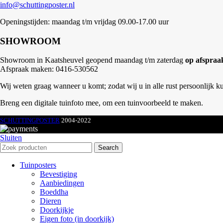
info@schuttingposter.nl
Openingstijden: maandag t/m vrijdag 09.00-17.00 uur
SHOWROOM
Showroom in Kaatsheuvel geopend maandag t/m zaterdag
op afspraa
Afspraak maken: 0416-530562
Wij weten graag wanneer u komt; zodat wij u in alle rust persoonlijk k
Breng een digitale tuinfoto mee, om een tuinvoorbeeld te maken.
SCHUTTINGPOSTER
2004-2022
Sluiten
Search
Tuinposters
Bevestiging
Aanbiedingen
Boeddha
Dieren
Doorkijkje
Eigen foto (in doorkijk)