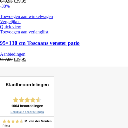
Oorspronkelijke
Huidige
€
49,95
€
39,95
prijs
prijs
-30%
was:
is:
€49,95.
€39,95.
Toevoegen aan winkelwagen
Vergelijken
Quick view
Toevoegen aan verlanglijst
95×130 cm Toscaans venster patio
Aanbiedingen
Oorspronkelijke
Huidige
€
57,00
€
39,95
prijs
prijs
was:
is:
€57,00.
€39,95.