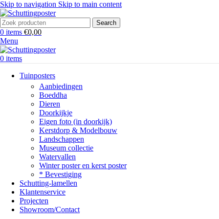
Skip to navigation
Skip to main content
Search
0
items
€
0,00
Menu
0
items
Tuinposters
Aanbiedingen
Boeddha
Dieren
Doorkijkje
Eigen foto (in doorkijk)
Kerstdorp & Modelbouw
Landschappen
Museum collectie
Watervallen
Winter poster en kerst poster
* Bevestiging
Schutting-lamellen
Klantenservice
Projecten
Showroom/Contact