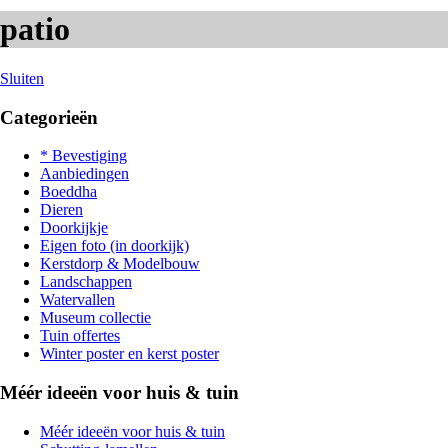
patio
Sluiten
Categorieën
* Bevestiging
Aanbiedingen
Boeddha
Dieren
Doorkijkje
Eigen foto (in doorkijk)
Kerstdorp & Modelbouw
Landschappen
Watervallen
Museum collectie
Tuin offertes
Winter poster en kerst poster
Méér ideeën voor huis & tuin
Méér ideeën voor huis & tuin