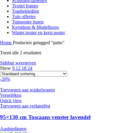
Schutting-lamellen
Textiel frames
Trapbekleding
Tuin offertes
Tuinposter huren
Kerstdorp & Modelbouw
Winter poster en kerst poster
Home
Producten getagged “patio”
Toont alle 2 resultaten
Sidebar weergeven
Show
9
12
18
24
-20%
Toevoegen aan winkelwagen
Vergelijken
Quick view
Toevoegen aan verlanglijst
95×130 cm Toscaans venster lavendel
Aanbiedingen