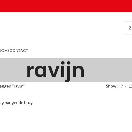
OOM/CONTACT
ravijn
gged “ravijn”
Show
9
1