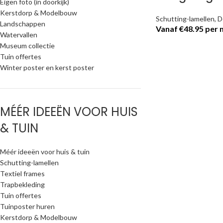
Eigen foto (in doorkijk)
Kerstdorp & Modelbouw
Schutting-lamellen
,
D
Landschappen
Vanaf €48.95 per
Watervallen
Museum collectie
Tuin offertes
Winter poster en kerst poster
Facebook
MÉÉR IDEEËN VOOR HUIS
X
& TUIN
Instagram
Méér ideeën voor huis & tuin
Schutting-lamellen
Textiel frames
Trapbekleding
Tuin offertes
Tuinposter huren
Kerstdorp & Modelbouw