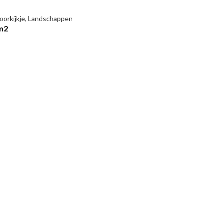
oorkijkje
,
Landschappen
 m2