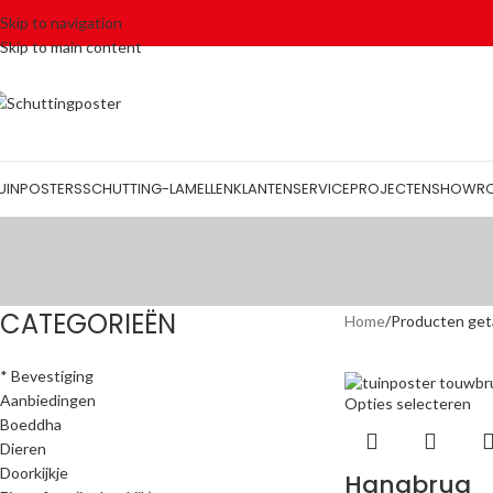
Skip to navigation
Skip to main content
UINPOSTERS
SCHUTTING-LAMELLEN
KLANTENSERVICE
PROJECTEN
SHOWR
CATEGORIEËN
Home
Producten geta
* Bevestiging
Aanbiedingen
Opties selecteren
Boeddha
Dieren
Doorkijkje
Hangbrug