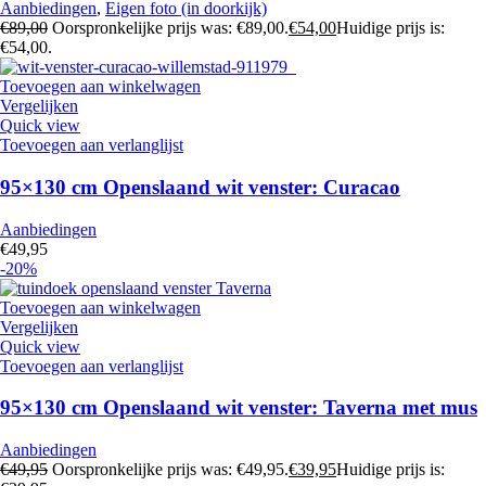
Aanbiedingen
,
Eigen foto (in doorkijk)
€
89,00
Oorspronkelijke prijs was: €89,00.
€
54,00
Huidige prijs is:
€54,00.
Toevoegen aan winkelwagen
Vergelijken
Quick view
Toevoegen aan verlanglijst
95×130 cm Openslaand wit venster: Curacao
Aanbiedingen
€
49,95
-20%
Toevoegen aan winkelwagen
Vergelijken
Quick view
Toevoegen aan verlanglijst
95×130 cm Openslaand wit venster: Taverna met mus
Aanbiedingen
€
49,95
Oorspronkelijke prijs was: €49,95.
€
39,95
Huidige prijs is: