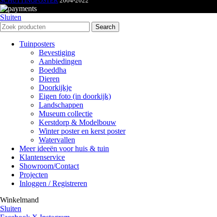
SCHUTTINGPOSTER
2004-2022
Sluiten
Search
Tuinposters
Bevestiging
Aanbiedingen
Boeddha
Dieren
Doorkijkje
Eigen foto (in doorkijk)
Landschappen
Museum collectie
Kerstdorp & Modelbouw
Winter poster en kerst poster
Watervallen
Meer ideeën voor huis & tuin
Klantenservice
Showroom/Contact
Projecten
Inloggen / Registreren
Winkelmand
Sluiten