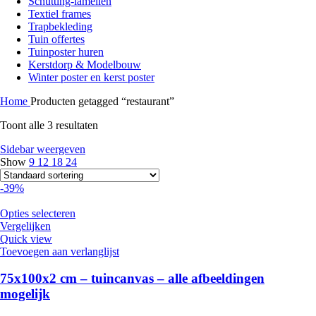
Schutting-lamellen
Textiel frames
Trapbekleding
Tuin offertes
Tuinposter huren
Kerstdorp & Modelbouw
Winter poster en kerst poster
Home
Producten getagged “restaurant”
Toont alle 3 resultaten
Sidebar weergeven
Show
9
12
18
24
-39%
Opties selecteren
Vergelijken
Quick view
Toevoegen aan verlanglijst
75x100x2 cm – tuincanvas – alle afbeeldingen
mogelijk