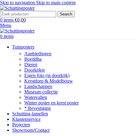
Skip to navigation
Skip to main content
Search
0
items
€
0,00
Menu
0
items
Tuinposters
Aanbiedingen
Boeddha
Dieren
Doorkijkje
Eigen foto (in doorkijk)
Kerstdorp & Modelbouw
Landschappen
Museum collectie
Watervallen
Winter poster en kerst poster
* Bevestiging
Schutting-lamellen
Klantenservice
Projecten
Showroom/Contact