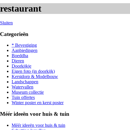
restaurant
Sluiten
Categorieën
* Bevestiging
Aanbiedingen
Boeddha
Dieren
Doorkijkje
Eigen foto (in doorkijk)
Kerstdorp & Modelbouw
Landschappen
Watervallen
Museum collectie
Tuin offertes
Winter poster en kerst poster
Méér ideeën voor huis & tuin
Méér ideeën voor huis & tuin