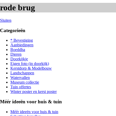
rode brug
Sluiten
Categorieën
* Bevestiging
Aanbiedingen
Boeddha
Dieren
Doorkijkje
Eigen foto (in doorkijk)
Kerstdorp & Modelbouw
Landschappen
Watervallen
Museum collectie
Tuin offertes
Winter poster en kerst poster
Méér ideeën voor huis & tuin
Méér ideeën voor huis & tuin