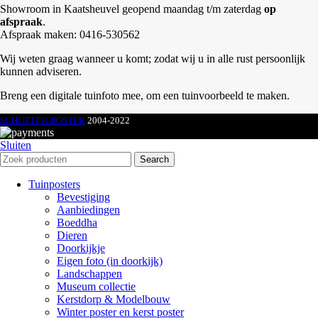
Showroom in Kaatsheuvel geopend maandag t/m zaterdag
op
afspraak
.
Afspraak maken: 0416-530562
Wij weten graag wanneer u komt; zodat wij u in alle rust persoonlijk
kunnen adviseren.
Breng een digitale tuinfoto mee, om een tuinvoorbeeld te maken.
SCHUTTINGPOSTER
2004-2022
Sluiten
Search
Tuinposters
Bevestiging
Aanbiedingen
Boeddha
Dieren
Doorkijkje
Eigen foto (in doorkijk)
Landschappen
Museum collectie
Kerstdorp & Modelbouw
Winter poster en kerst poster