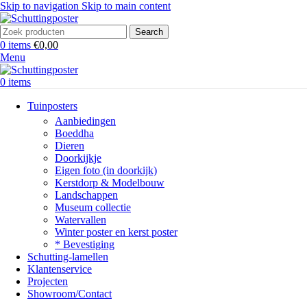
Skip to navigation
Skip to main content
Search
0
items
€
0,00
Menu
0
items
Tuinposters
Aanbiedingen
Boeddha
Dieren
Doorkijkje
Eigen foto (in doorkijk)
Kerstdorp & Modelbouw
Landschappen
Museum collectie
Watervallen
Winter poster en kerst poster
* Bevestiging
Schutting-lamellen
Klantenservice
Projecten
Showroom/Contact