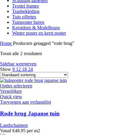
Schutting-lamellen
Textiel frames
Trapbekleding
Tuin offertes
Tuinposter huren
Kerstdorp & Modelbouw
Winter poster en kerst poster
Home
Producten getagged “rode brug”
Toont alle 2 resultaten
Sidebar weergeven
Show
9
12
18
24
Opties selecteren
Vergelijken
Quick view
Toevoegen aan verlanglijst
Rode brug Japanse tuin
Landschappen
Vanaf €48.95 per m2