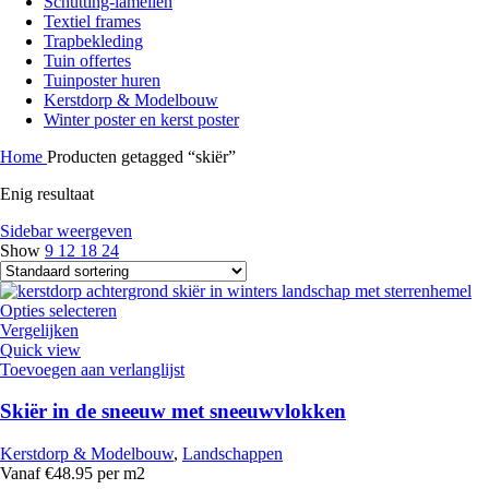
Schutting-lamellen
Textiel frames
Trapbekleding
Tuin offertes
Tuinposter huren
Kerstdorp & Modelbouw
Winter poster en kerst poster
Home
Producten getagged “skiër”
Enig resultaat
Sidebar weergeven
Show
9
12
18
24
Opties selecteren
Vergelijken
Quick view
Toevoegen aan verlanglijst
Skiër in de sneeuw met sneeuwvlokken
Kerstdorp & Modelbouw
,
Landschappen
Vanaf €48.95 per m2