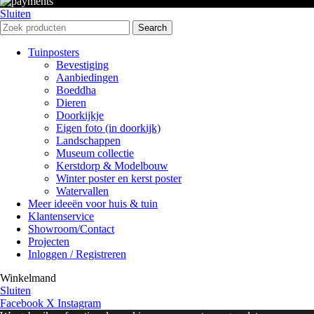
Sluiten
Search
Tuinposters
Bevestiging
Aanbiedingen
Boeddha
Dieren
Doorkijkje
Eigen foto (in doorkijk)
Landschappen
Museum collectie
Kerstdorp & Modelbouw
Winter poster en kerst poster
Watervallen
Meer ideeën voor huis & tuin
Klantenservice
Showroom/Contact
Projecten
Inloggen / Registreren
Winkelmand
Sluiten
Facebook
X
Instagram