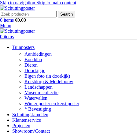
Skip to navigation
Skip to main content
Search
0
items
€
0,00
Menu
0
items
Tuinposters
Aanbiedingen
Boeddha
Dieren
Doorkijkje
Eigen foto (in doorkijk)
Kerstdorp & Modelbouw
Landschappen
Museum collectie
Watervallen
Winter poster en kerst poster
* Bevestiging
Schutting-lamellen
Klantenservice
Projecten
Showroom/Contact