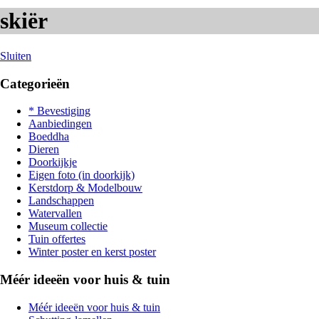
skiër
Sluiten
Categorieën
* Bevestiging
Aanbiedingen
Boeddha
Dieren
Doorkijkje
Eigen foto (in doorkijk)
Kerstdorp & Modelbouw
Landschappen
Watervallen
Museum collectie
Tuin offertes
Winter poster en kerst poster
Méér ideeën voor huis & tuin
Méér ideeën voor huis & tuin