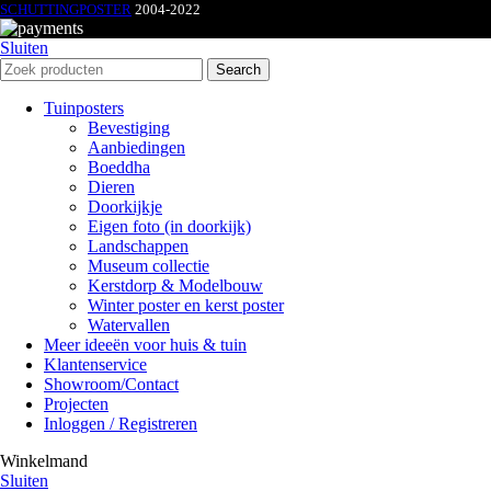
SCHUTTINGPOSTER
2004-2022
Sluiten
Search
Tuinposters
Bevestiging
Aanbiedingen
Boeddha
Dieren
Doorkijkje
Eigen foto (in doorkijk)
Landschappen
Museum collectie
Kerstdorp & Modelbouw
Winter poster en kerst poster
Watervallen
Meer ideeën voor huis & tuin
Klantenservice
Showroom/Contact
Projecten
Inloggen / Registreren
Winkelmand
Sluiten