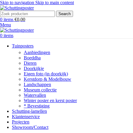
Skip to navigation
Skip to main content
Search
0
items
€
0,00
Menu
0
items
Tuinposters
Aanbiedingen
Boeddha
Dieren
Doorkijkje
Eigen foto (in doorkijk)
Kerstdorp & Modelbouw
Landschappen
Museum collectie
Watervallen
Winter poster en kerst poster
* Bevestiging
Schutting-lamellen
Klantenservice
Projecten
Showroom/Contact