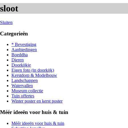
sloot
Sluiten
Categorieën
* Bevestiging
Aanbiedingen
Boeddha
Dieren
Doorkijkje
Eigen foto (in doorkijk)
Kerstdorp & Modelbouw
Landschappen
Watervallen
Museum collectie
Tuin offertes
Winter poster en kerst poster
Méér ideeën voor huis & tuin
Méér ideeën voor huis & tuin