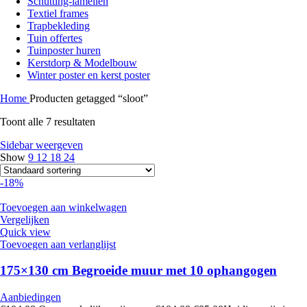
Schutting-lamellen
Textiel frames
Trapbekleding
Tuin offertes
Tuinposter huren
Kerstdorp & Modelbouw
Winter poster en kerst poster
Home
Producten getagged “sloot”
Toont alle 7 resultaten
Sidebar weergeven
Show
9
12
18
24
-18%
Toevoegen aan winkelwagen
Vergelijken
Quick view
Toevoegen aan verlanglijst
175×130 cm Begroeide muur met 10 ophangogen
Aanbiedingen