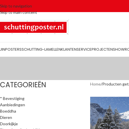
Skip to navigation
Skip to main content
UINPOSTERS
SCHUTTING-LAMELLEN
KLANTENSERVICE
PROJECTEN
SHOWR
CATEGORIEËN
Home
Producten get
* Bevestiging
Aanbiedingen
Boeddha
Dieren
Doorkijkje