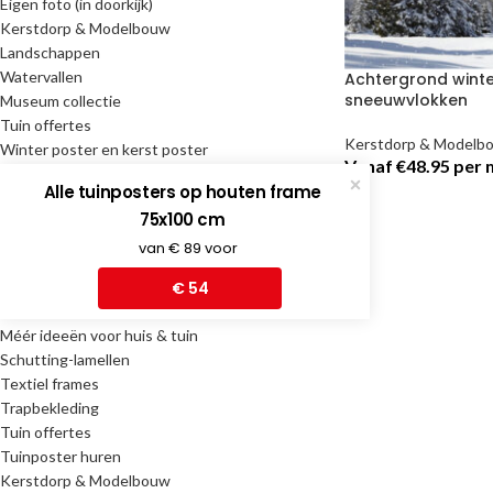
Eigen foto (in doorkijk)
Kerstdorp & Modelbouw
Landschappen
Watervallen
Achtergrond winte
sneeuwvlokken
Museum collectie
Tuin offertes
Kerstdorp & Modelb
Winter poster en kerst poster
Vanaf €48.95 per
Alle tuinposters op houten frame
Facebook
75x100 cm
MÉÉR IDEEËN VOOR HUIS
X
van € 89 voor
& TUIN
Instagram
€ 54
Méér ideeën voor huis & tuin
Schutting-lamellen
Textiel frames
Trapbekleding
Tuin offertes
Tuinposter huren
Kerstdorp & Modelbouw