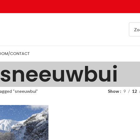
OOM/CONTACT
sneeuwbui
agged “sneeuwbui”
Show
9
12