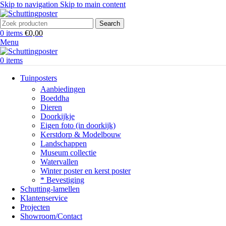
Skip to navigation
Skip to main content
Search
0
items
€
0,00
Menu
0
items
Tuinposters
Aanbiedingen
Boeddha
Dieren
Doorkijkje
Eigen foto (in doorkijk)
Kerstdorp & Modelbouw
Landschappen
Museum collectie
Watervallen
Winter poster en kerst poster
* Bevestiging
Schutting-lamellen
Klantenservice
Projecten
Showroom/Contact