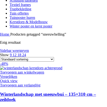
Schutting-lamellen
Textiel frames
Trapbekleding
Tuin offertes
Tuinposter huren
Kerstdorp & Modelbouw
Winter poster en kerst poster
Home
Producten getagged “sneeuwhelling”
Enig resultaat
Sidebar weergeven
Show
9
12
18
24
-48%
Toevoegen aan winkelwagen
Vergelijken
Quick view
Toevoegen aan verlanglijst
Winterlandschap met sneeuwbui – 135×310 cm –
zeildoek