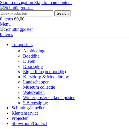
Skip to navigation
Skip to main content
Search
0
items
€
0,00
Menu
0
items
Tuinposters
Aanbiedingen
Boeddha
Dieren
Doorkijkje
Eigen foto (in doorkijk)
Kerstdorp & Modelbouw
Landschappen
Museum collectie
Watervallen
Winter poster en kerst poster
* Bevestiging
Schutting-lamellen
Klantenservice
Projecten
Showroom/Contact