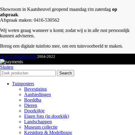
Showroom in Kaatsheuvel geopend maandag t/m zaterdag
op
afspraak
.
Afspraak maken: 0416-530562
Wij weten graag wanneer u komt; zodat wij u in alle rust persoonlijk
kunnen adviseren.
Breng een digitale tuinfoto mee, om een tuinvoorbeeld te maken.
SCHUTTINGPOSTER
2004-2022
Sluiten
Search
Tuinposters
Bevestiging
Aanbiedingen
Boeddha
Dieren
Doorkijkje
Eigen foto (in doorkijk)
Landschappen
Museum collectie
Kerstdorp & Modelbouw