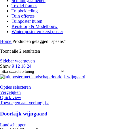
Schutting-lamellen
Textiel frames
Trapbekleding
Tuin offertes
Tuinposter huren
Kerstdorp & Modelbouw
Winter poster en kerst poster
Home
Producten getagged “spaans”
Toont alle 2 resultaten
Sidebar weergeven
Show
9
12
18
24
Opties selecteren
Vergelijken
Quick view
Toevoegen aan verlanglijst
Doorkijk wijngaard
Landschappen