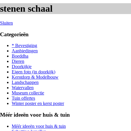
stenen schaal
Sluiten
Categorieën
* Bevestiging
Aanbiedingen
Boeddha
Dieren
Doorkijkje
Eigen foto (in doorkijk)
Kerstdorp & Modelbouw
Landschappen
Watervallen
Museum collectie
Tuin offertes
Winter poster en kerst poster
Méér ideeën voor huis & tuin
Méér ideeën voor huis & tuin