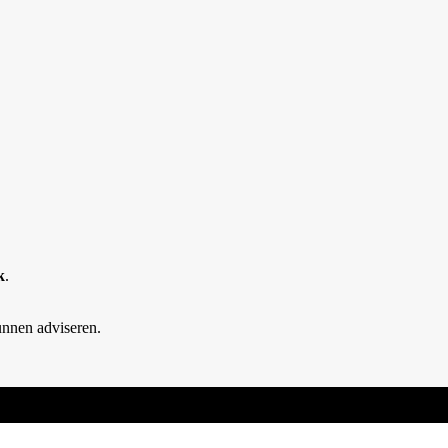
k
.
unnen adviseren.