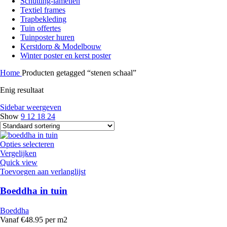
Schutting-lamellen
Textiel frames
Trapbekleding
Tuin offertes
Tuinposter huren
Kerstdorp & Modelbouw
Winter poster en kerst poster
Home
Producten getagged “stenen schaal”
Enig resultaat
Sidebar weergeven
Show
9
12
18
24
Opties selecteren
Vergelijken
Quick view
Toevoegen aan verlanglijst
Boeddha in tuin
Boeddha
Vanaf €48.95 per m2