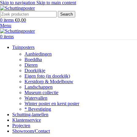
Skip to navigation
Skip to main content
Search
0
items
€
0,00
Menu
0
items
Tuinposters
Aanbiedingen
Boeddha
Dieren
Doorkijkje
Eigen foto (in doorkijk)
Kerstdorp & Modelbouw
Landschappen
Museum collectie
Watervallen
Winter poster en kerst poster
* Bevestiging
Schutting-lamellen
Klantenservice
Projecten
Showroom/Contact