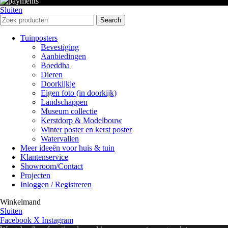
Sluiten
Search
Tuinposters
Bevestiging
Aanbiedingen
Boeddha
Dieren
Doorkijkje
Eigen foto (in doorkijk)
Landschappen
Museum collectie
Kerstdorp & Modelbouw
Winter poster en kerst poster
Watervallen
Meer ideeën voor huis & tuin
Klantenservice
Showroom/Contact
Projecten
Inloggen / Registreren
Winkelmand
Sluiten
Facebook
X
Instagram