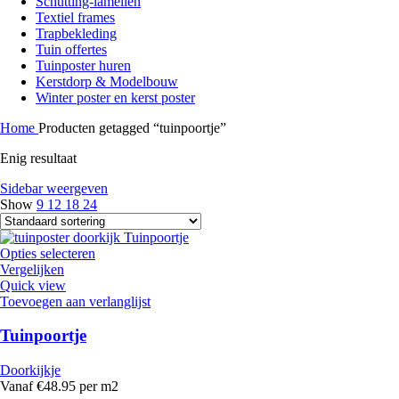
Schutting-lamellen
Textiel frames
Trapbekleding
Tuin offertes
Tuinposter huren
Kerstdorp & Modelbouw
Winter poster en kerst poster
Home
Producten getagged “tuinpoortje”
Enig resultaat
Sidebar weergeven
Show
9
12
18
24
Opties selecteren
Vergelijken
Quick view
Toevoegen aan verlanglijst
Tuinpoortje
Doorkijkje
Vanaf €48.95 per m2