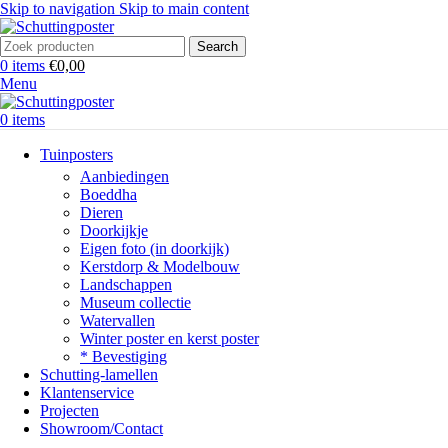
Skip to navigation
Skip to main content
Search
0
items
€
0,00
Menu
0
items
Tuinposters
Aanbiedingen
Boeddha
Dieren
Doorkijkje
Eigen foto (in doorkijk)
Kerstdorp & Modelbouw
Landschappen
Museum collectie
Watervallen
Winter poster en kerst poster
* Bevestiging
Schutting-lamellen
Klantenservice
Projecten
Showroom/Contact