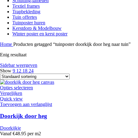
Schutting-lamellen
Textiel frames
Trapbekleding
Tuin offertes
Tuinposter huren
Kerstdorp & Modelbouw
Winter poster en kerst poster
Home
Producten getagged “tuinposter doorkijk door heg naar tuin”
Enig resultaat
Sidebar weergeven
Show
9
12
18
24
Opties selecteren
Vergelijken
Quick view
Toevoegen aan verlanglijst
Doorkijk door heg
Doorkijkje
Vanaf €48.95 per m2