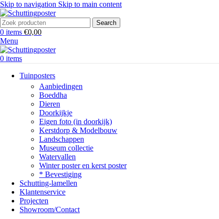
Skip to navigation
Skip to main content
Search
0
items
€
0,00
Menu
0
items
Tuinposters
Aanbiedingen
Boeddha
Dieren
Doorkijkje
Eigen foto (in doorkijk)
Kerstdorp & Modelbouw
Landschappen
Museum collectie
Watervallen
Winter poster en kerst poster
* Bevestiging
Schutting-lamellen
Klantenservice
Projecten
Showroom/Contact