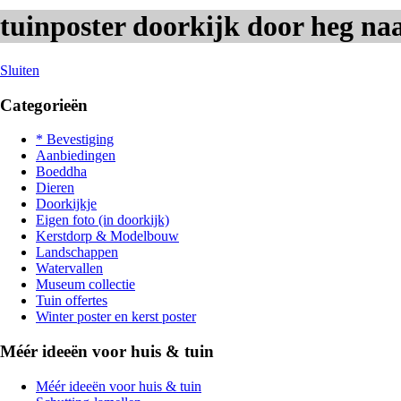
tuinposter doorkijk door heg naa
Sluiten
Categorieën
* Bevestiging
Aanbiedingen
Boeddha
Dieren
Doorkijkje
Eigen foto (in doorkijk)
Kerstdorp & Modelbouw
Landschappen
Watervallen
Museum collectie
Tuin offertes
Winter poster en kerst poster
Méér ideeën voor huis & tuin
Méér ideeën voor huis & tuin