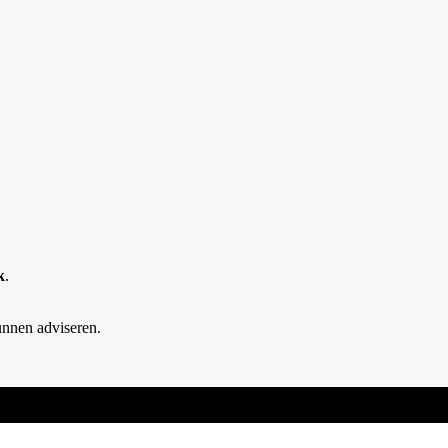
k
.
unnen adviseren.