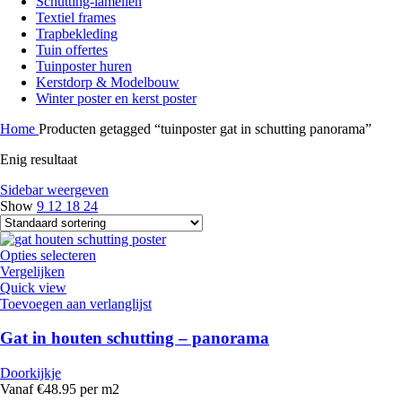
Schutting-lamellen
Textiel frames
Trapbekleding
Tuin offertes
Tuinposter huren
Kerstdorp & Modelbouw
Winter poster en kerst poster
Home
Producten getagged “tuinposter gat in schutting panorama”
Enig resultaat
Sidebar weergeven
Show
9
12
18
24
Opties selecteren
Vergelijken
Quick view
Toevoegen aan verlanglijst
Gat in houten schutting – panorama
Doorkijkje
Vanaf €48.95 per m2