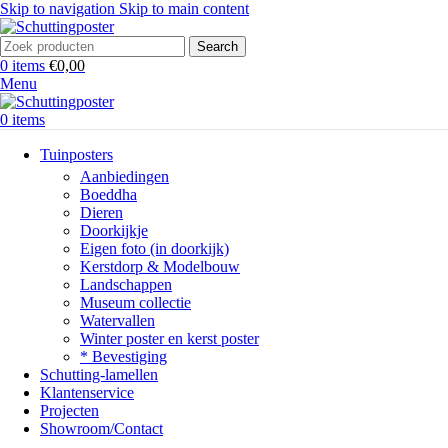
Skip to navigation
Skip to main content
Search
0
items
€
0,00
Menu
0
items
Tuinposters
Aanbiedingen
Boeddha
Dieren
Doorkijkje
Eigen foto (in doorkijk)
Kerstdorp & Modelbouw
Landschappen
Museum collectie
Watervallen
Winter poster en kerst poster
* Bevestiging
Schutting-lamellen
Klantenservice
Projecten
Showroom/Contact