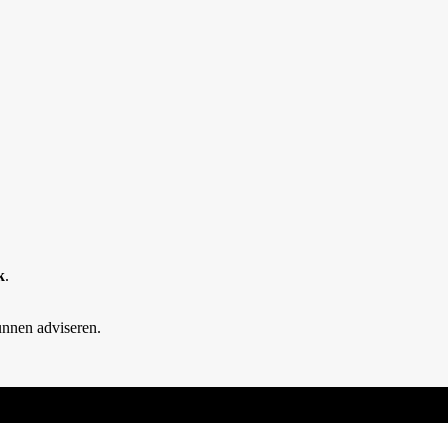
k
.
unnen adviseren.