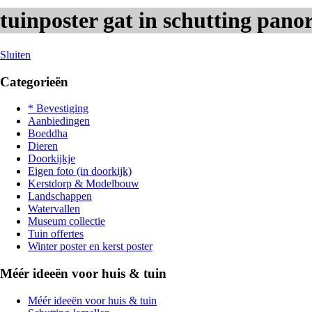
tuinposter gat in schutting pan
Sluiten
Categorieën
* Bevestiging
Aanbiedingen
Boeddha
Dieren
Doorkijkje
Eigen foto (in doorkijk)
Kerstdorp & Modelbouw
Landschappen
Watervallen
Museum collectie
Tuin offertes
Winter poster en kerst poster
Méér ideeën voor huis & tuin
Méér ideeën voor huis & tuin