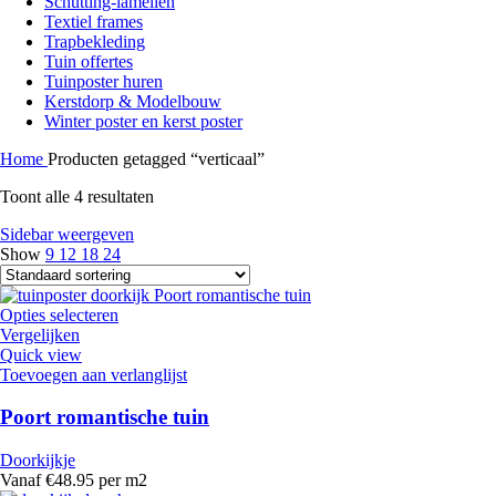
Schutting-lamellen
Textiel frames
Trapbekleding
Tuin offertes
Tuinposter huren
Kerstdorp & Modelbouw
Winter poster en kerst poster
Home
Producten getagged “verticaal”
Toont alle 4 resultaten
Sidebar weergeven
Show
9
12
18
24
Opties selecteren
Vergelijken
Quick view
Toevoegen aan verlanglijst
Poort romantische tuin
Doorkijkje
Vanaf €48.95 per m2