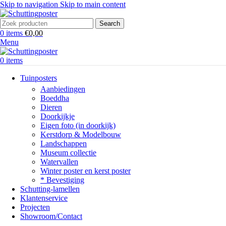
Skip to navigation
Skip to main content
Search
0
items
€
0,00
Menu
0
items
Tuinposters
Aanbiedingen
Boeddha
Dieren
Doorkijkje
Eigen foto (in doorkijk)
Kerstdorp & Modelbouw
Landschappen
Museum collectie
Watervallen
Winter poster en kerst poster
* Bevestiging
Schutting-lamellen
Klantenservice
Projecten
Showroom/Contact