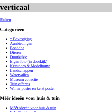
verticaal
Sluiten
Categorieën
* Bevestiging
Aanbiedingen
Boeddha
Dieren
Doorkijkje
Eigen foto (in doorkijk)
Kerstdorp & Modelbouw
Landschappen
Watervallen
Museum collectie
Tuin offertes
Winter poster en kerst poster
Méér ideeën voor huis & tuin
Méér ideeën voor huis & tuin