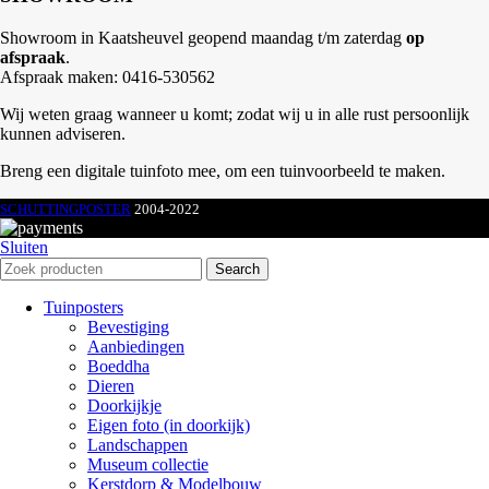
Showroom in Kaatsheuvel geopend maandag t/m zaterdag
op
afspraak
.
Afspraak maken: 0416-530562
Wij weten graag wanneer u komt; zodat wij u in alle rust persoonlijk
kunnen adviseren.
Breng een digitale tuinfoto mee, om een tuinvoorbeeld te maken.
SCHUTTINGPOSTER
2004-2022
Sluiten
Search
Tuinposters
Bevestiging
Aanbiedingen
Boeddha
Dieren
Doorkijkje
Eigen foto (in doorkijk)
Landschappen
Museum collectie
Kerstdorp & Modelbouw