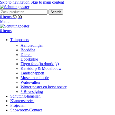
Skip to navigation
Skip to main content
Search
0
items
€
0,00
Menu
0
items
Tuinposters
Aanbiedingen
Boeddha
Dieren
Doorkijkje
Eigen foto (in doorkijk)
Kerstdorp & Modelbouw
Landschappen
Museum collectie
Watervallen
Winter poster en kerst poster
* Bevestiging
Schutting-lamellen
Klantenservice
Projecten
Showroom/Contact