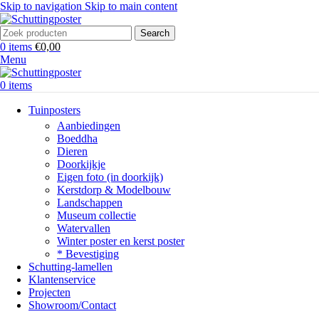
Skip to navigation
Skip to main content
Search
0
items
€
0,00
Menu
0
items
Tuinposters
Aanbiedingen
Boeddha
Dieren
Doorkijkje
Eigen foto (in doorkijk)
Kerstdorp & Modelbouw
Landschappen
Museum collectie
Watervallen
Winter poster en kerst poster
* Bevestiging
Schutting-lamellen
Klantenservice
Projecten
Showroom/Contact