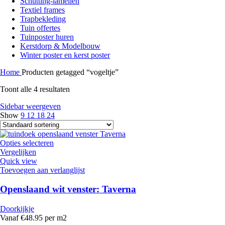
Schutting-lamellen
Textiel frames
Trapbekleding
Tuin offertes
Tuinposter huren
Kerstdorp & Modelbouw
Winter poster en kerst poster
Home
Producten getagged “vogeltje”
Toont alle 4 resultaten
Sidebar weergeven
Show
9
12
18
24
Opties selecteren
Vergelijken
Quick view
Toevoegen aan verlanglijst
Openslaand wit venster: Taverna
Doorkijkje
Vanaf €48.95 per m2