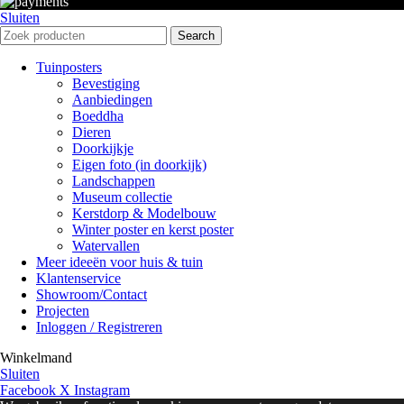
Sluiten
Search
Tuinposters
Bevestiging
Aanbiedingen
Boeddha
Dieren
Doorkijkje
Eigen foto (in doorkijk)
Landschappen
Museum collectie
Kerstdorp & Modelbouw
Winter poster en kerst poster
Watervallen
Meer ideeën voor huis & tuin
Klantenservice
Showroom/Contact
Projecten
Inloggen / Registreren
Winkelmand
Sluiten
Facebook
X
Instagram