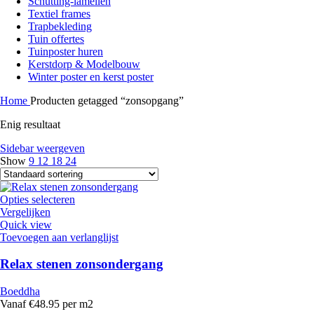
Schutting-lamellen
Textiel frames
Trapbekleding
Tuin offertes
Tuinposter huren
Kerstdorp & Modelbouw
Winter poster en kerst poster
Home
Producten getagged “zonsopgang”
Enig resultaat
Sidebar weergeven
Show
9
12
18
24
Opties selecteren
Vergelijken
Quick view
Toevoegen aan verlanglijst
Relax stenen zonsondergang
Boeddha
Vanaf €48.95 per m2