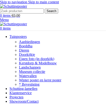
Skip to navigation
Skip to main content
Search
0
items
€
0,00
Menu
0
items
Tuinposters
Aanbiedingen
Boeddha
Dieren
Doorkijkje
Eigen foto (in doorkijk)
Kerstdorp & Modelbouw
Landschappen
Museum collectie
Watervallen
Winter poster en kerst poster
* Bevestiging
Schutting-lamellen
Klantenservice
Projecten
Showroom/Contact