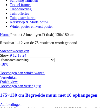
Schutting-lamellen
Textiel frames
Trapbekleding
Tuin offertes
Tuinposter huren
Kerstdorp & Modelbouw
Winter poster en kerst poster
Home
Product Afmetingen-D (hxb)
130x180 cm
Resultaat 1–12 van de 75 resultaten wordt getoond
Sidebar weergeven
Show
9
12
18
24
-18%
Toevoegen aan winkelwagen
Vergelijken
Quick view
Toevoegen aan verlanglijst
175×130 cm Begroeide muur met 10 ophangogen
Aanbiedingen