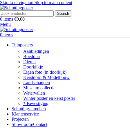
Skip to navigation
Skip to main content
Search
0
items
€
0,00
Menu
0
items
Tuinposters
Aanbiedingen
Boeddha
Dieren
Doorkijkje
Eigen foto (in doorkijk)
Kerstdorp & Modelbouw
Landschappen
Museum collectie
Watervallen
Winter poster en kerst poster
* Bevestiging
Schutting-lamellen
Klantenservice
Projecten
Showroom/Contact