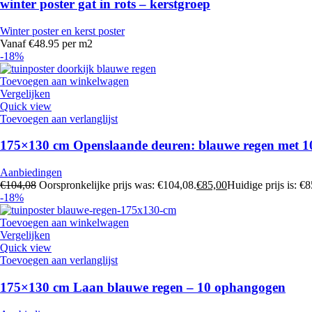
winter poster gat in rots – kerstgroep
Winter poster en kerst poster
Vanaf €48.95 per m2
-18%
Toevoegen aan winkelwagen
Vergelijken
Quick view
Toevoegen aan verlanglijst
175×130 cm Openslaande deuren: blauwe regen met 
Aanbiedingen
€
104,08
Oorspronkelijke prijs was: €104,08.
€
85,00
Huidige prijs is: €8
-18%
Toevoegen aan winkelwagen
Vergelijken
Quick view
Toevoegen aan verlanglijst
175×130 cm Laan blauwe regen – 10 ophangogen