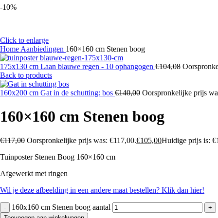
-10%
Click to enlarge
Home
Aanbiedingen
160×160 cm Stenen boog
175x130 cm Laan blauwe regen - 10 ophangogen
€
104,08
Oorspronkel
Back to products
160x200 cm Gat in de schutting: bos
€
140,00
Oorspronkelijke prijs wa
160×160 cm Stenen boog
€
117,00
Oorspronkelijke prijs was: €117,00.
€
105,00
Huidige prijs is: 
Tuinposter Stenen Boog 160×160 cm
Afgewerkt met ringen
Wil je deze afbeelding in een andere maat bestellen? Klik dan hier!
160x160 cm Stenen boog aantal
Toevoegen aan winkelwagen