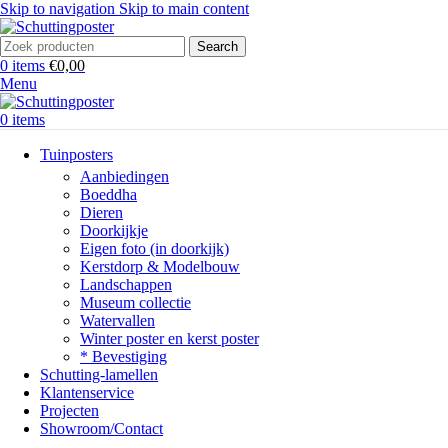
Skip to navigation
Skip to main content
Search
0
items
€
0,00
Menu
0
items
Tuinposters
Aanbiedingen
Boeddha
Dieren
Doorkijkje
Eigen foto (in doorkijk)
Kerstdorp & Modelbouw
Landschappen
Museum collectie
Watervallen
Winter poster en kerst poster
* Bevestiging
Schutting-lamellen
Klantenservice
Projecten
Showroom/Contact