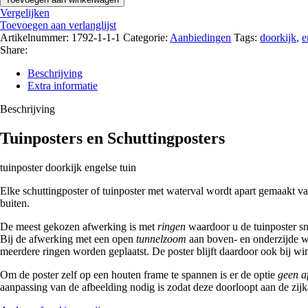
Vergelijken
Toevoegen aan verlanglijst
Artikelnummer:
1792-1-1-1
Categorie:
Aanbiedingen
Tags:
doorkijk
,
e
Share:
Beschrijving
Extra informatie
Beschrijving
Tuinposters en Schuttingposters
tuinposter doorkijk engelse tuin
Elke schuttingposter of tuinposter met waterval wordt apart gemaakt v
buiten.
De meest gekozen afwerking is met
ringen
waardoor u de tuinposter sn
Bij de afwerking met een open
tunnelzoom
aan boven- en onderzijde wo
meerdere ringen worden geplaatst. De poster blijft daardoor ook bij win
Om de poster zelf op een houten frame te spannen is er de optie
geen a
aanpassing van de afbeelding nodig is zodat deze doorloopt aan de zijk