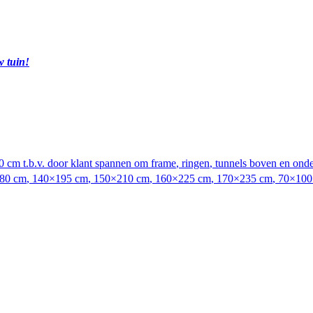
w tuin!
 cm t.b.v. door klant spannen om frame
,
ringen
,
tunnels boven en ond
80 cm
,
140×195 cm
,
150×210 cm
,
160×225 cm
,
170×235 cm
,
70×100