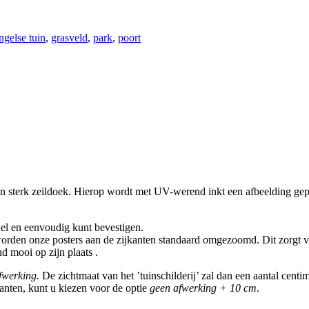
ngelse tuin
,
grasveld
,
park
,
poort
an sterk zeildoek. Hierop wordt met UV-werend inkt een afbeelding gepr
el en eenvoudig kunt bevestigen.
rden onze posters aan de zijkanten standaard omgezoomd. Dit zorgt voo
d mooi op zijn plaats .
fwerking.
De zichtmaat van het ’tuinschilderij’ zal dan een aantal cent
anten, kunt u kiezen voor de optie
geen afwerking + 10 cm
.