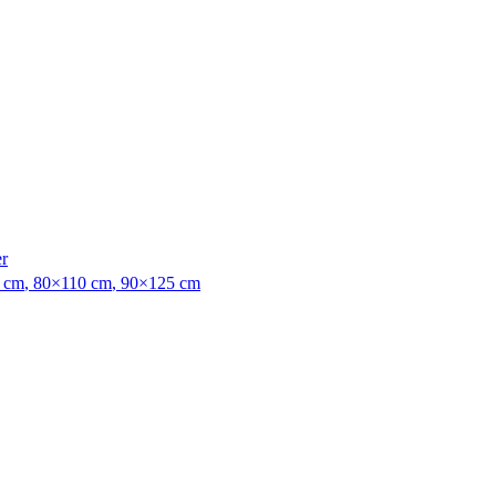
er
 cm
,
80×110 cm
,
90×125 cm