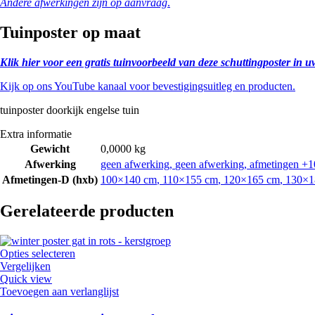
Andere afwerkingen zijn op aanvraag
.
Tuinposter op maat
Klik hier voor een gratis tuinvoorbeeld van deze schuttingposter in u
Kijk op ons YouTube kanaal voor bevestigingsuitleg en producten.
tuinposter doorkijk engelse tuin
Extra informatie
Gewicht
0,0000 kg
Afwerking
geen afwerking
,
geen afwerking, afmetingen +10
Afmetingen-D (hxb)
100×140 cm
,
110×155 cm
,
120×165 cm
,
130×1
Gerelateerde producten
Opties selecteren
Vergelijken
Quick view
Toevoegen aan verlanglijst