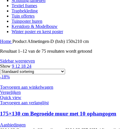
Schutting-lamellen
Textiel frames
Trapbekleding
Tuin offertes
Tuinposter huren
Kerstdorp & Modelbouw
Winter poster en kerst poster
Home
Product Afmetingen-D (hxb)
150x210 cm
Resultaat 1–12 van de 75 resultaten wordt getoond
Sidebar weergeven
Show
9
12
18
24
-18%
Toevoegen aan winkelwagen
Vergelijken
Quick view
Toevoegen aan verlanglijst
175×130 cm Begroeide muur met 10 ophangogen
Aanbiedingen