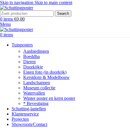
Skip to navigation
Skip to main content
Search
0
items
€
0,00
Menu
0
items
Tuinposters
Aanbiedingen
Boeddha
Dieren
Doorkijkje
Eigen foto (in doorkijk)
Kerstdorp & Modelbouw
Landschappen
Museum collectie
Watervallen
Winter poster en kerst poster
* Bevestiging
Schutting-lamellen
Klantenservice
Projecten
Showroom/Contact